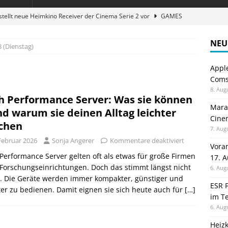
stellt neue Heimkino Receiver der Cinema Serie 2 vor
GAMES
digung: Back to School 2026 startet am 17. August
ALLGEMEIN
NEU
3 (Dienstag)
ble 3-in-1 Magnetic Charging Station im Test: Eine Ladestation für
Appl
Comsp
en sparen: Eve Thermostat macht die Fußbodenheizung smart
8. Aug
h Performance Server: Was sie können
Maran
nd warum sie deinen Alltag leichter
Cinem
atte für Studium und Schule: Comspot startet Back-to-School-
chen
7. Aug
 Februar 2026
Sonja Angerer
Kommentare deaktiviert
Vora
Performance Server gelten oft als etwas für große Firmen
17. 
Forschungseinrichtungen. Doch das stimmt längst nicht
6. Aug
. Die Geräte werden immer kompakter, günstiger und
ESR F
ter zu bedienen. Damit eignen sie sich heute auch für
[…]
im Te
6. Aug
Heiz