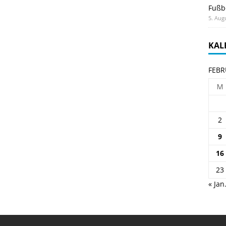
Fußb
5. Aug
KAL
FEBR
M
2
9
16
23
« Jan