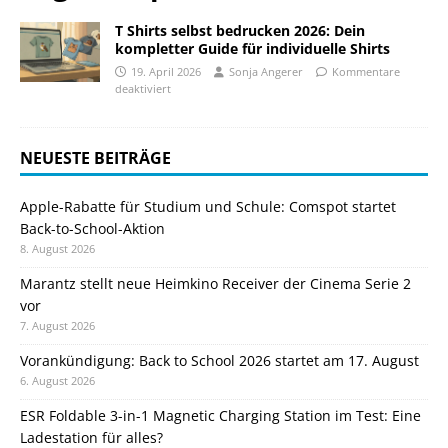
T Shirts selbst bedrucken 2026: Dein
kompletter Guide für individuelle Shirts
19. April 2026
Sonja Angerer
Kommentare
deaktiviert
NEUESTE BEITRÄGE
Apple-Rabatte für Studium und Schule: Comspot startet
Back-to-School-Aktion
8. August 2026
Marantz stellt neue Heimkino Receiver der Cinema Serie 2
vor
7. August 2026
Vorankündigung: Back to School 2026 startet am 17. August
6. August 2026
ESR Foldable 3-in-1 Magnetic Charging Station im Test: Eine
Ladestation für alles?