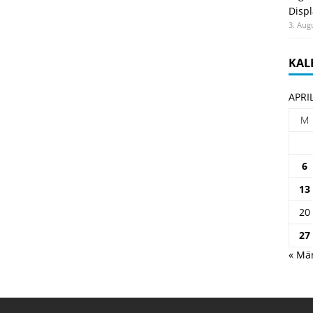
Displ
3. Aug
KAL
APRI
M
6
13
20
27
« Mä