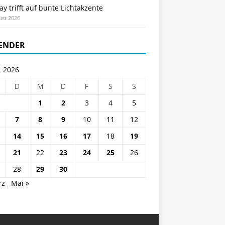
ay trifft auf bunte Lichtakzente
ust 2026
ENDER
L 2026
D
M
D
F
S
S
1
2
3
4
5
7
8
9
10
11
12
14
15
16
17
18
19
21
22
23
24
25
26
28
29
30
rz
Mai »