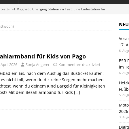
ble 3-in-1 Magnetic Charging Station im Test: Eine Ladestation für
NEU
ittwoch)
en sparen: Eve Thermostat macht die Fußbodenheizung smart
Vora
17. 
 im Test: Mein Begleiter für Wacken 2026
TELEFON
6. Aug
ahlarmband für Kids von Pago
Wanduhr von Lunartec: Großes LED-Display trifft auf bunte
ESR F
 April 2026
Sonja Angerer
Kommentare deaktiviert
im Te
 HERD
eibad ein Eis, nach dem Ausflug das Busticket kaufen:
6. Aug
digung: Back to School 2026 startet am 17. August
ALLGEMEIN
es nicht toll, wenn du dir keine Sorgen mehr machen
Heiz
htest, wenn du deinem Kind Bargeld für Kleinigkeiten
Fußb
ibst? Mit dem Bezahlarmband für Kids
[…]
5. Aug
Moto
2026
3. Aug
Digi