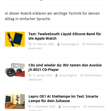
In dieser Rubrik erklären wir wichtige Technik für deinen
Alltag in einfacher Sprache.
Test: TwelveSouth Liquid Silicone Band für
die Apple Watch
19. Februar 2026
Sonja Angerer
Kommentare
deaktiviert
CDs sind wieder da: Wir testen den Auvisio
JX-8021 CD-Player
15. Januar 2026
Sonja Angerer
Kommentare
deaktiviert
Lepro OE1 AI Stehlampe im Test: Smarte
Lampe für dein Zuhause
9. Dezember 2025
Sonja Angerer
Kommentare
deaktiviert