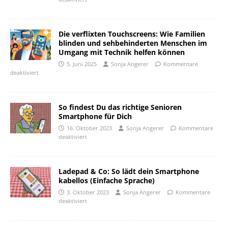
Die verflixten Touchscreens: Wie Familien
blinden und sehbehinderten Menschen im
Umgang mit Technik helfen können
5. Juni 2025
Sonja Angerer
Kommentare
deaktiviert
So findest Du das richtige Senioren
Smartphone für Dich
16. Oktober 2023
Sonja Angerer
Kommentare
deaktiviert
Ladepad & Co: So lädt dein Smartphone
kabellos (Einfache Sprache)
3. Oktober 2023
Sonja Angerer
Kommentare
deaktiviert