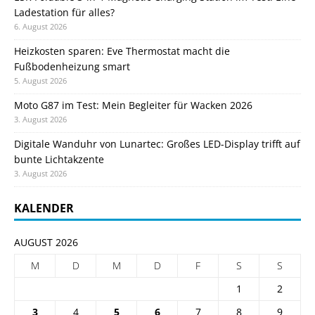
Ladestation für alles?
6. August 2026
Heizkosten sparen: Eve Thermostat macht die
Fußbodenheizung smart
5. August 2026
Moto G87 im Test: Mein Begleiter für Wacken 2026
3. August 2026
Digitale Wanduhr von Lunartec: Großes LED-Display trifft auf
bunte Lichtakzente
3. August 2026
KALENDER
AUGUST 2026
M
D
M
D
F
S
S
1
2
3
4
5
6
7
8
9