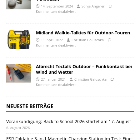
14. September 2024
Sonja Angerer
Kommentare deaktiviert
Midland Walkie-Talkies für Outdoor-Touren
11. April 2022
Christian Galuschka
Kommentare deaktiviert
Albrecht Tectalk Outdoor – Funkkontakt bei
Wind und Wetter
27. Januar 2021
Christian Galuschka
Kommentare deaktiviert
NEUESTE BEITRÄGE
Vorankündigung: Back to School 2026 startet am 17. August
6. August 2026
ESR Foldable 3-in-1 Magnetic Charging Station im Test: Eine