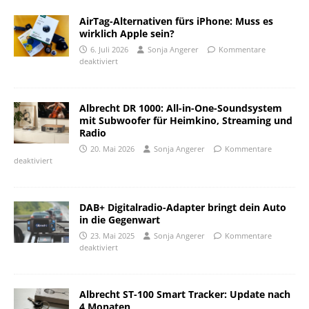
AirTag-Alternativen fürs iPhone: Muss es
wirklich Apple sein?
6. Juli 2026
Sonja Angerer
Kommentare
deaktiviert
Albrecht DR 1000: All-in-One-Soundsystem
mit Subwoofer für Heimkino, Streaming und
Radio
20. Mai 2026
Sonja Angerer
Kommentare
deaktiviert
DAB+ Digitalradio-Adapter bringt dein Auto
in die Gegenwart
23. Mai 2025
Sonja Angerer
Kommentare
deaktiviert
Albrecht ST-100 Smart Tracker: Update nach
4 Monaten