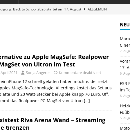
digung: Back to School 2026 startet am 17. August
ALLGEMEIN
ble 3-in-1 Magnetic Charging Station im Test: Eine Ladestation für
NEU
Maran
en sparen: Eve Thermostat macht die Fußbodenheizung smart
Cinem
7. Aug
ernative zu Apple MagSafe: Realpower
 im Test: Mein Begleiter für Wacken 2026
TELEFON
Vora
MagSet von Ultron im Test
17. 
stellt neue Heimkino Receiver der Cinema Serie 2 vor
GAMES
 April 2021
Sonja Angerer
Kommentare deaktiviert
6. Aug
ein iPhone 12 schnell geladen haben möchte, der setzt
ESR F
pples MagSafe-Technologie. Allerdings kostet das Set aus
im Te
latte und 20 Watt-Stecker bei Apple knapp 70 Euro. Uff.
6. Aug
ommt das Realpower PC-MagSet von Ultron
[…]
Heiz
Fußb
5. Aug
xistest Riva Arena Wand – Streaming
e Grenzen
Moto