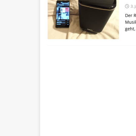
3. 
Der 
Musik
geht,