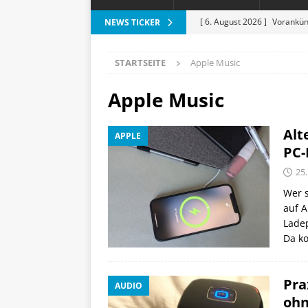
[ 6. August 2026 ]
Vorankün
NEWS TICKER
[ 6. August 2026 ]
ESR Folda
STARTSEITE
Apple Music
alles?
APPLE
[ 5. August 2026 ]
Heizkost
Apple Music
SMART HOME
Alt
APPLE
[ 3. August 2026 ]
Moto G87
PC-
[ 7. August 2026 ]
Marantz 
25.
Wer s
auf A
Ladep
Da k
Pra
AUDIO
ohn