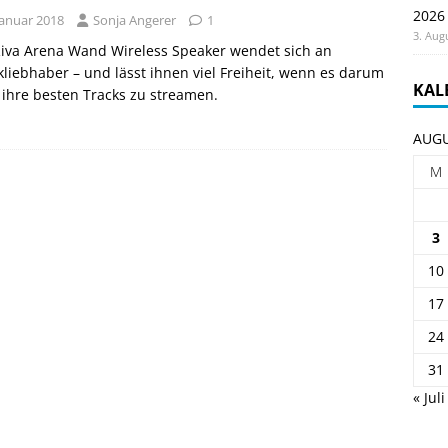
2026
Januar 2018
Sonja Angerer
1
3. Aug
Riva Arena Wand Wireless Speaker wendet sich an
liebhaber – und lässt ihnen viel Freiheit, wenn es darum
KAL
 ihre besten Tracks zu streamen.
AUGU
M
3
10
17
24
31
« Juli