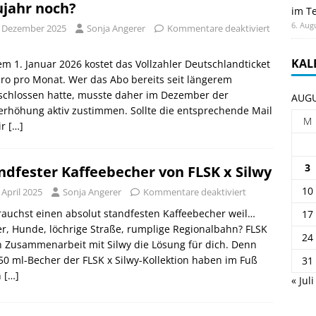
jahr noch?
im Te
6. Aug
. Dezember 2025
Sonja Angerer
Kommentare deaktiviert
KAL
m 1. Januar 2026 kostet das Vollzahler Deutschlandticket
ro pro Monat. Wer das Abo bereits seit längerem
schlossen hatte, musste daher im Dezember der
AUGU
erhöhung aktiv zustimmen. Sollte die entsprechende Mail
M
ir
[…]
3
ndfester Kaffeebecher von FLSK x Silwy
10
 April 2025
Sonja Angerer
Kommentare deaktiviert
auchst einen absolut standfesten Kaffeebecher weil…
17
r, Hunde, löchrige Straße, rumplige Regionalbahn? FLSK
24
n Zusammenarbeit mit Silwy die Lösung für dich. Denn
50 ml-Becher der FLSK x Silwy-Kollektion haben im Fuß
31
n
[…]
« Juli