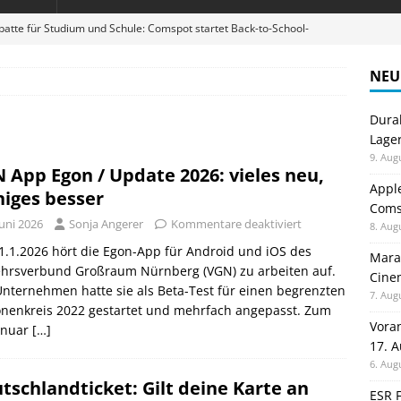
atte für Studium und Schule: Comspot startet Back-to-School-
NEU
stellt neue Heimkino Receiver der Cinema Serie 2 vor
GAMES
Durab
digung: Back to School 2026 startet am 17. August
ALLGEMEIN
Lage
ble 3-in-1 Magnetic Charging Station im Test: Eine Ladestation für
9. Aug
 App Egon / Update 2026: vieles neu,
Appl
iges besser
Comsp
R10 im Test: Das robuste Tablet für Lager, Baustelle und Outdoor-
Juni 2026
Sonja Angerer
Kommentare deaktiviert
8. Aug
.1.2026 hört die Egon-App für Android und iOS des
Maran
ehrsverbund Großraum Nürnberg (VGN) zu arbeiten auf.
Cinem
nternehmen hatte sie als Beta-Test für einen begrenzten
7. Aug
onenkreis 2022 gestartet und mehrfach angepasst. Zum
Vora
anuar
[…]
17. 
6. Aug
tschlandticket: Gilt deine Karte an
ESR F