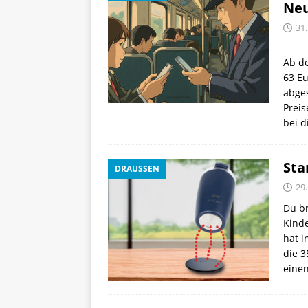
Neu
31
Ab de
63 Eu
abge
Preis
bei d
Sta
DRAUSSEN
29.
Du br
Kinde
hat i
die 3
eine