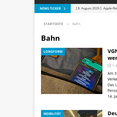
[ 8. August 2026 ]
Apple-Rab
NEWS TICKER
Aktion
SPARTIPPS
STARTSEITE
Bahn
[ 7. August 2026 ]
Marantz 
[ 6. August 2026 ]
Vorankün
Bahn
[ 6. August 2026 ]
ESR Folda
VGN
LONGFORM
alles?
APPLE
wen
[ 9. August 2026 ]
Durabook 
1. 
Abenteuer
DRAUSSEN
Am 31
Verk
Das U
Pers
14. J
Deu
MOBILITÄT