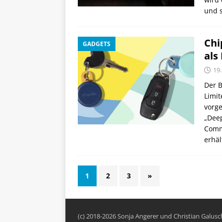
und 
Chi
GADGETS
als
19.
Der B
Limit
vorge
„Dee
Commu
erhäl
1
2
3
»
(c) 2018-2026 Sonja Angerer und Christian Galus