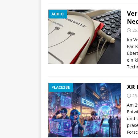
Ver
AUDIO
Nec
26.
Im Ve
Ear-K
über
ein k
Tech
XR 
PLACE2BE
25.
Am 29
Entwi
und 
präs
Fors