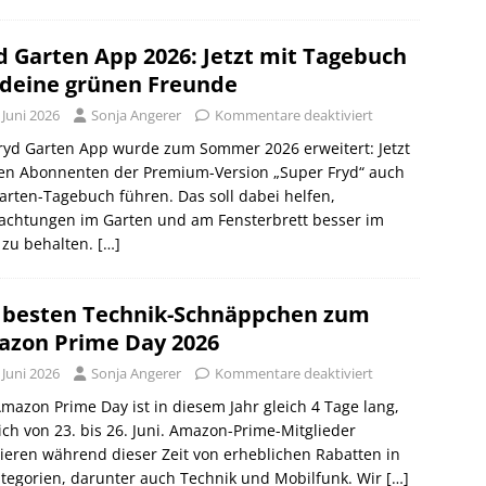
d Garten App 2026: Jetzt mit Tagebuch
 deine grünen Freunde
 Juni 2026
Sonja Angerer
Kommentare deaktiviert
ryd Garten App wurde zum Sommer 2026 erweitert: Jetzt
en Abonnenten der Premium-Version „Super Fryd“ auch
arten-Tagebuch führen. Das soll dabei helfen,
achtungen im Garten und am Fensterbrett besser im
 zu behalten.
[…]
 besten Technik-Schnäppchen zum
zon Prime Day 2026
 Juni 2026
Sonja Angerer
Kommentare deaktiviert
mazon Prime Day ist in diesem Jahr gleich 4 Tage lang,
ch von 23. bis 26. Juni. Amazon-Prime-Mitglieder
tieren während dieser Zeit von erheblichen Rabatten in
tegorien, darunter auch Technik und Mobilfunk. Wir
[…]