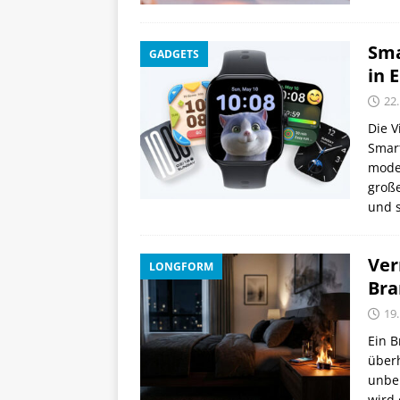
Sma
GADGETS
in 
22.
Die V
Smar
moder
große
und 
Ver
LONGFORM
Bra
19.
Ein B
überh
unbe
wird 