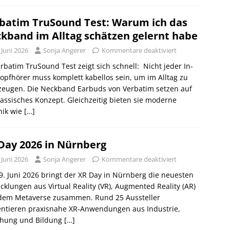
batim TruSound Test: Warum ich das
kband im Alltag schätzen gelernt habe
 Juni 2026
Sonja Angerer
Kommentare deaktiviert
rbatim TruSound Test zeigt sich schnell: Nicht jeder In-
opfhörer muss komplett kabellos sein, um im Alltag zu
zeugen. Die Neckband Earbuds von Verbatim setzen auf
lassisches Konzept. Gleichzeitig bieten sie moderne
nik wie
[…]
Day 2026 in Nürnberg
 Juni 2026
Sonja Angerer
Kommentare deaktiviert
. Juni 2026 bringt der XR Day in Nürnberg die neuesten
cklungen aus Virtual Reality (VR), Augmented Reality (AR)
dem Metaverse zusammen. Rund 25 Aussteller
entieren praxisnahe XR‑Anwendungen aus Industrie,
chung und Bildung
[…]