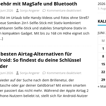
ehör mit MagSafe und Bluetooth
2026
3. Aug
 Juni 2026
Sonja Angerer
Kommentare deaktiviert
llst im Urlaub tolle Handy-Videos und Fotos ohne Streß?
KAL
eue Somikon 2in1-Selfie-Stick mit Stativ kombiniert
ehbaren Selfie-Stick und stabiles Smartphone-Stativ in
JUNI
 kompakten Gadget. Mit bis zu 168 cm Höhe eignet sich
…]
M
1
 besten Airtag-Alternativen für
8
roid: So findest du deine Schlüssel
15
der
22
 Juni 2026
Sonja Angerer
Kommentare deaktiviert
29
ieder auf der Suche nach dem Brillenetui, der
tasche oder gar deiner Geldbörse? Mit einem smarten
« Ma
er passiert das nicht mehr. Während der Apple Airtag 2
Phone-Nutzern beliebt ist, stellt sich für Android-Nutzer