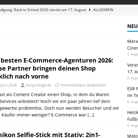
digung: Back to School 2026 startet am 17. August
ALLGEMEIN
ble 3-in-1 Magnetic Charging Station im Test: Eine Ladestation für
NEU
Maran
en sparen: Eve Thermostat macht die Fußbodenheizung smart
Cinem
7. Aug
 besten E-Commerce-Agenturen 2026:
 im Test: Mein Begleiter für Wacken 2026
TELEFON
Vora
se Partner bringen deinen Shop
17. 
stellt neue Heimkino Receiver der Cinema Serie 2 vor
GAMES
klich nach vorne
6. Aug
 Juni 2026
Sonja Angerer
Kommentare deaktiviert
ESR F
st als Content Creator einen Shop, in dem du Waren
im Te
Services anbietest? Noch vor ein paar Jahren lief dein
6. Aug
ngewerbe problemlos. Doch nun werden Besucher und vor
Heiz
m Käufer immer weniger? E-Commerce war
[…]
Fußb
5. Aug
ikon Selfie-Stick mit Stativ: 2in1-
Moto