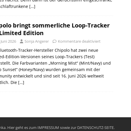
schlaftrunkene
[…]
polo bringt sommerliche Loop-Tracker
 Limited Edition
 Juni 2026
Sonja Angerer
Kommentare deaktiviert
luetooth-Tracker-Hersteller Chipolo hat zwei neue
ed-Edition-Versionen seines Loop-Trackers (Test)
stellt. Die Farbvarianten „Morning Mist“ (Mint/Navy) und
p Sunset“ (Honey/Navy) wurden gemeinsam mit der
nity entwickelt und sind seit 16. Juni 2026 weltweit
tlich. Die
[…]
chka. Hier geht es zum
IMPRESSUM
sowie zur
DATENSCHUTZ-SEITE
.