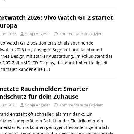
rtwatch 2026: Vivo Watch GT 2 startet
Europa
 Juni 2026
Sonja Angerer
Kommentare deaktiviert
ivo Watch GT 2 positioniert sich als spannende
twatch 2026 im günstigen Segment und kombiniert
nes Design mit starker Ausstattung. Im Fokus steht das
 2,07‑Zoll-AMOLED-Display, das dank hoher Helligkeit
schmaler Ränder eine
[…]
netzte Rauchmelder: Smarter
ndschutz für dein Zuhause
 Juni 2026
Sonja Angerer
Kommentare deaktiviert
rand entsteht oft schneller, als man denkt. Ein
itztes Ladegerät, ein Defekt in der Elektrik oder ein
merkter Funke können genügen. Besonders gefährlich
es nachts. Denn dann ist der Geruchssinn eingeschränkt,