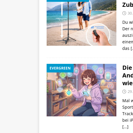
Zub
30.
Du wi
Der n
auszi
einem
das
[
Die
EVERGREEN
And
wie
29.
Mal w
Sport
Track
bei i
[…]