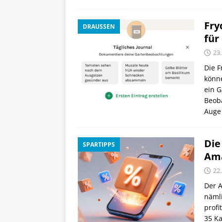
Fry
DRAUSSEN
für
23.
Die F
könn
ein G
Beob
Auge
Die
SPARTIPPS
Ama
22.
Der A
nämli
profi
35 Ka