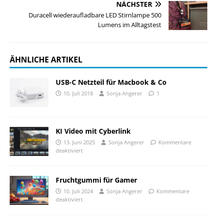
NÄCHSTER
Duracell wiederaufladbare LED Stirnlampe 500
Lumens im Alltagstest
ÄHNLICHE ARTIKEL
USB-C Netzteil für Macbook & Co
10. Juli 2018
Sonja Angerer
1
KI Video mit Cyberlink
13. Juni 2025
Sonja Angerer
Kommentare
deaktiviert
Fruchtgummi für Gamer
10. Juli 2024
Sonja Angerer
Kommentare
deaktiviert