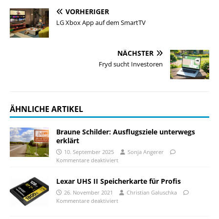
VORHERIGER
LG Xbox App auf dem SmartTV
NÄCHSTER
Fryd sucht Investoren
ÄHNLICHE ARTIKEL
Braune Schilder: Ausflugsziele unterwegs
erklärt
10. September 2025
Sonja Angerer
Kommentare deaktiviert
Lexar UHS II Speicherkarte für Profis
26. November 2021
Christian Galuschka
Kommentare deaktiviert