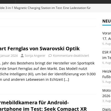
ble 3-in-1 Magnetic Charging Station im Test: Eine Ladestation für
NEU
en sparen: Eve Thermostat macht die Fußbodenheizung smart
Vora
17. 
 im Test: Mein Begleiter für Wacken 2026
TELEFON
6. Aug
rt Fernglas von Swarovski Optik
Wanduhr von Lunartec: Großes LED-Display trifft auf bunte
ESR F
 Januar 2024
Sonja Angerer
Kommentare deaktiviert
im Te
 HERD
. Jahr des Bestehens bringt der Hersteller von Sportoptik
6. Aug
digung: Back to School 2026 startet am 17. August
ALLGEMEIN
rste Smart Fernglas auf den Markt. Das Modell nutzt
Heiz
liche Intelligenz (KI), um bei der Identifizierung von 9.000
Fußb
ln und anderen Lebewesen in Echtzeit
[…]
5. Aug
Moto
2026
3. Aug
mebildkamera für Android-
rtphone im Test: Seek Compact XR
Digi