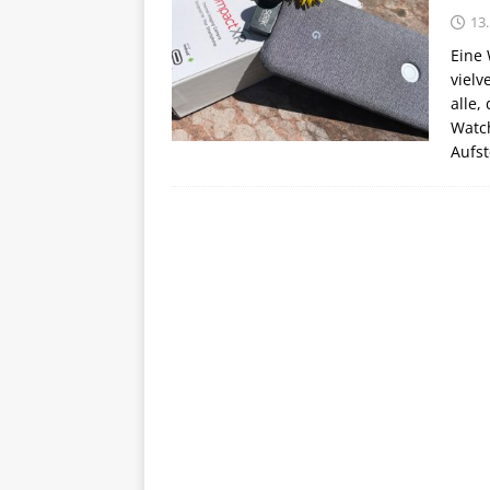
13
Eine
vielv
alle,
Watc
Aufs