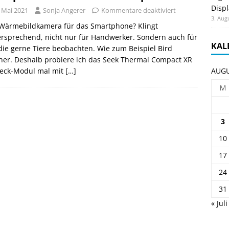
Displ
. Mai 2021
Sonja Angerer
Kommentare deaktiviert
3. Aug
 Wärmebildkamera für das Smartphone? Klingt
ersprechend, nicht nur für Handwerker. Sondern auch für
KAL
 die gerne Tiere beobachten. Wie zum Beispiel Bird
her. Deshalb probiere ich das Seek Thermal Compact XR
teck-Modul mal mit
[…]
AUGU
M
3
10
17
24
31
« Juli