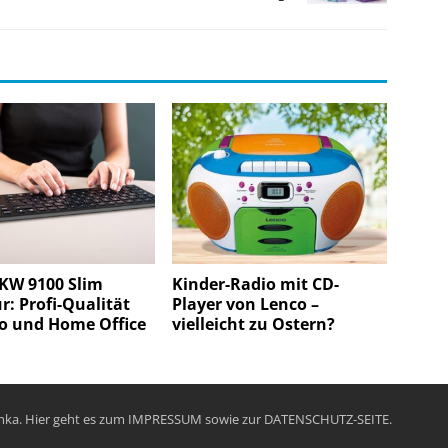
 KW 9100 Slim
Kinder-Radio mit CD-
r: Profi-Qualität
Player von Lenco –
ro und Home Office
vielleicht zu Ostern?
chka. Hier geht es zum
IMPRESSUM
sowie zur
DATENSCHUTZ-SEITE
.