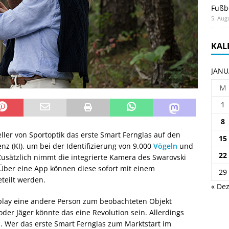
Fußb
5. Aug
KAL
JANU
M
1
8
eller von Sportoptik das erste Smart Fernglas auf den
15
enz (KI), um bei der Identifizierung von 9.000
Vögeln
und
22
Zusätzlich nimmt die integrierte Kamera des Swarovski
 Über eine App können diese sofort mit einem
29
teilt werden.
« Dez
splay eine andere Person zum beobachteten Objekt
oder Jäger könnte das eine Revolution sein. Allerdings
. Wer das erste Smart Fernglas zum Marktstart im