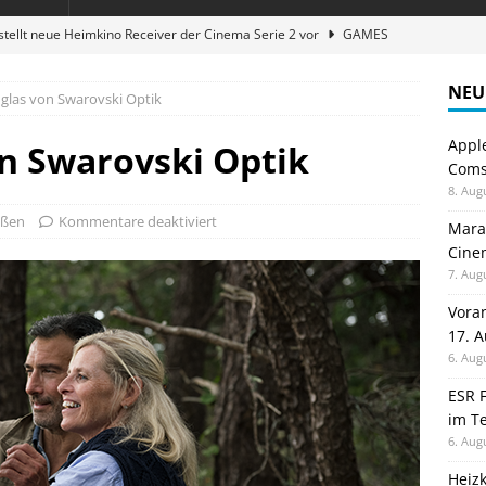
stellt neue Heimkino Receiver der Cinema Serie 2 vor
GAMES
digung: Back to School 2026 startet am 17. August
ALLGEMEIN
NEU
glas von Swarovski Optik
ble 3-in-1 Magnetic Charging Station im Test: Eine Ladestation für
Appl
n Swarovski Optik
Comsp
en sparen: Eve Thermostat macht die Fußbodenheizung smart
8. Aug
ußen
Kommentare deaktiviert
Maran
Cinem
atte für Studium und Schule: Comspot startet Back-to-School-
7. Aug
Vora
17. 
6. Aug
ESR F
im Te
6. Aug
Heiz