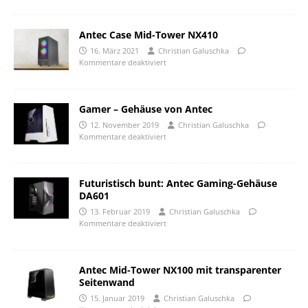
Antec Case Mid-Tower NX410
16. März 2021
Christian Galuschka
Kommentare deaktiviert
Gamer – Gehäuse von Antec
12. November 2019
Christian Galuschka
Kommentare deaktiviert
Futuristisch bunt: Antec Gaming-Gehäuse
DA601
13. Februar 2019
Christian Galuschka
Kommentare deaktiviert
Antec Mid-Tower NX100 mit transparenter
Seitenwand
15. Januar 2019
Christian Galuschka