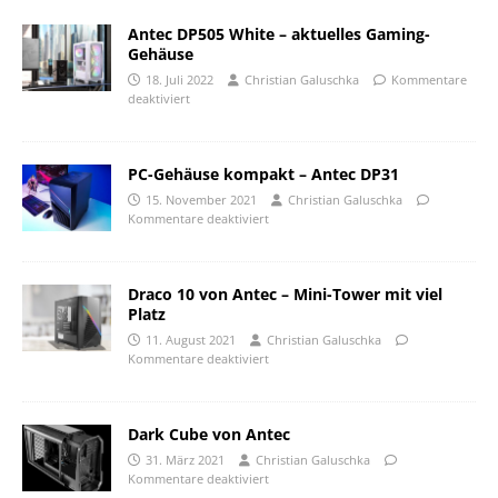
Antec DP505 White – aktuelles Gaming-
Gehäuse
18. Juli 2022
Christian Galuschka
Kommentare
deaktiviert
PC-Gehäuse kompakt – Antec DP31
15. November 2021
Christian Galuschka
Kommentare deaktiviert
Draco 10 von Antec – Mini-Tower mit viel
Platz
11. August 2021
Christian Galuschka
Kommentare deaktiviert
Dark Cube von Antec
31. März 2021
Christian Galuschka
Kommentare deaktiviert