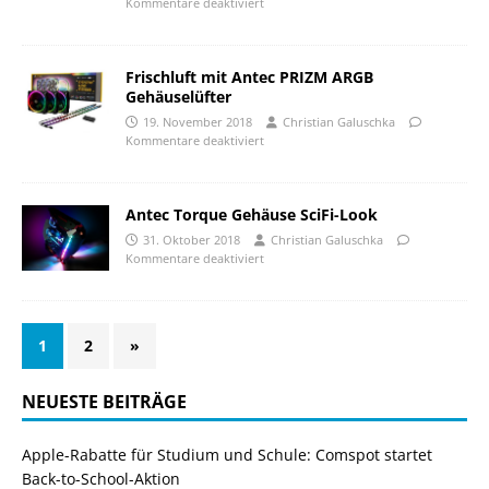
Kommentare deaktiviert
Frischluft mit Antec PRIZM ARGB
Gehäuselüfter
19. November 2018
Christian Galuschka
Kommentare deaktiviert
Antec Torque Gehäuse SciFi-Look
31. Oktober 2018
Christian Galuschka
Kommentare deaktiviert
1
2
»
NEUESTE BEITRÄGE
Apple-Rabatte für Studium und Schule: Comspot startet
Back-to-School-Aktion