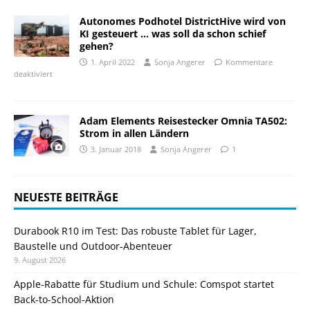
Autonomes Podhotel DistrictHive wird von
KI gesteuert … was soll da schon schief
gehen?
1. April 2022
Sonja Angerer
Kommentare
deaktiviert
Adam Elements Reisestecker Omnia TA502:
Strom in allen Ländern
3. Januar 2018
Sonja Angerer
1
NEUESTE BEITRÄGE
Durabook R10 im Test: Das robuste Tablet für Lager,
Baustelle und Outdoor-Abenteuer
9. August 2026
Apple-Rabatte für Studium und Schule: Comspot startet
Back-to-School-Aktion