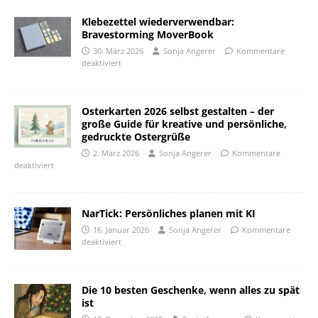
Klebezettel wiederverwendbar:
Bravestorming MoverBook
30. März 2026
Sonja Angerer
Kommentare
deaktiviert
Osterkarten 2026 selbst gestalten – der
große Guide für kreative und persönliche,
gedruckte Ostergrüße
2. März 2026
Sonja Angerer
Kommentare
deaktiviert
NarTick: Persönliches planen mit KI
16. Januar 2026
Sonja Angerer
Kommentare
deaktiviert
Die 10 besten Geschenke, wenn alles zu spät
ist