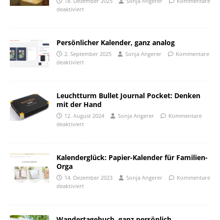
18. Dezember 2025
Sonja Angerer
Kommentare
deaktiviert
Persönlicher Kalender, ganz analog
2. September 2025
Sonja Angerer
Kommentare
deaktiviert
Leuchtturm Bullet Journal Pocket: Denken
mit der Hand
12. August 2024
Sonja Angerer
Kommentare
deaktiviert
Kalenderglück: Papier-Kalender für Familien-
Orga
14. Dezember 2023
Sonja Angerer
Kommentare
deaktiviert
Wandertagebuch, ganz persönlich