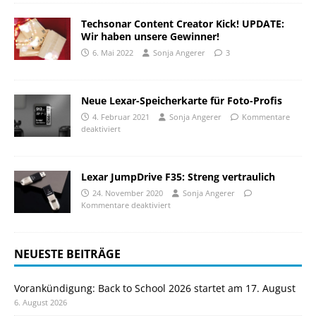
Techsonar Content Creator Kick! UPDATE:
Wir haben unsere Gewinner!
6. Mai 2022
Sonja Angerer
3
Neue Lexar-Speicherkarte für Foto-Profis
4. Februar 2021
Sonja Angerer
Kommentare
deaktiviert
Lexar JumpDrive F35: Streng vertraulich
24. November 2020
Sonja Angerer
Kommentare deaktiviert
NEUESTE BEITRÄGE
Vorankündigung: Back to School 2026 startet am 17. August
6. August 2026