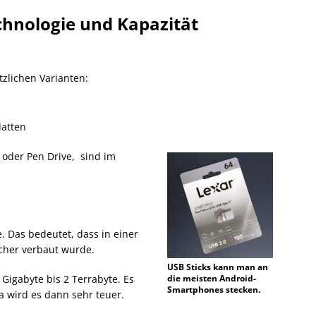
echnologie und Kapazität
tzlichen Varianten:
latten
 oder Pen Drive, sind im
e. Das bedeutet, dass in einer
icher verbaut wurde.
USB Sticks kann man an
Gigabyte bis 2 Terrabyte. Es
die meisten Android-
Smartphones stecken.
a wird es dann sehr teuer.