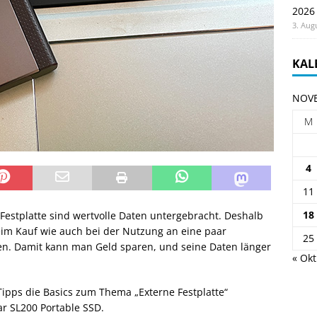
2026
3. Aug
KAL
NOVE
M
4
11
18
 Festplatte sind wertvolle Daten untergebracht. Deshalb
eim Kauf wie auch bei der Nutzung an eine paar
25
en. Damit kann man Geld sparen, und seine Daten länger
« Okt
 Tipps die Basics zum Thema „Externe Festplatte“
r SL200 Portable SSD.