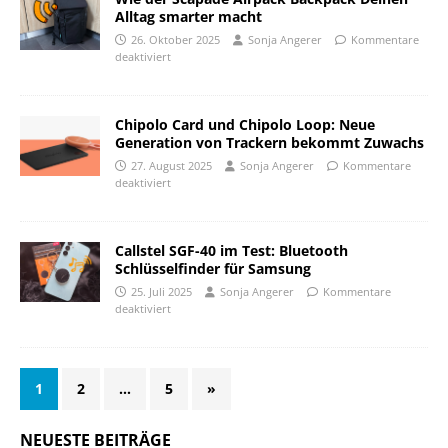
Alltag smarter macht
26. Oktober 2025
Sonja Angerer
Kommentare
deaktiviert
Chipolo Card und Chipolo Loop: Neue
Generation von Trackern bekommt Zuwachs
27. August 2025
Sonja Angerer
Kommentare
deaktiviert
Callstel SGF-40 im Test: Bluetooth
Schlüsselfinder für Samsung
25. Juli 2025
Sonja Angerer
Kommentare
deaktiviert
1
2
…
5
»
NEUESTE BEITRÄGE