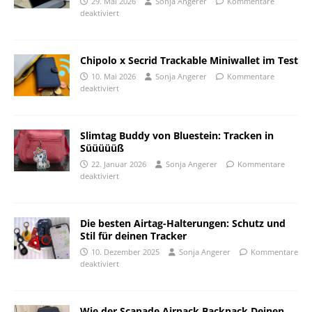
29. Mai 2026
Sonja Angerer
Kommentare
deaktiviert
Chipolo x Secrid Trackable Miniwallet im Test
10. Mai 2026
Sonja Angerer
Kommentare
deaktiviert
Slimtag Buddy von Bluestein: Tracken in
Süüüüüß
22. Januar 2026
Sonja Angerer
Kommentare
deaktiviert
Die besten Airtag-Halterungen: Schutz und
Stil für deinen Tracker
10. Dezember 2025
Sonja Angerer
Kommentare
deaktiviert
Wie der Scapade Airpack Backpack Deinen