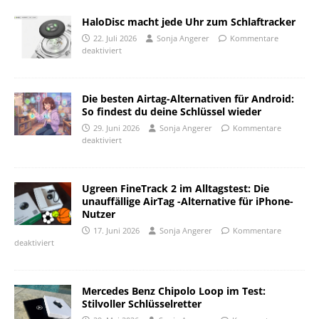
HaloDisc macht jede Uhr zum Schlaftracker
22. Juli 2026
Sonja Angerer
Kommentare
deaktiviert
Die besten Airtag-Alternativen für Android:
So findest du deine Schlüssel wieder
29. Juni 2026
Sonja Angerer
Kommentare
deaktiviert
Ugreen FineTrack 2 im Alltagstest: Die
unauffällige AirTag -Alternative für iPhone-
Nutzer
17. Juni 2026
Sonja Angerer
Kommentare
deaktiviert
Mercedes Benz Chipolo Loop im Test:
Stilvoller Schlüsselretter