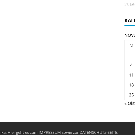
31. Jul
KAL
NOVE
M
4
11
18
25
« Okt
chka. Hier geht es zum
IMPRESSUM
sowie zur
DATENSCHUTZ-SEITE
.