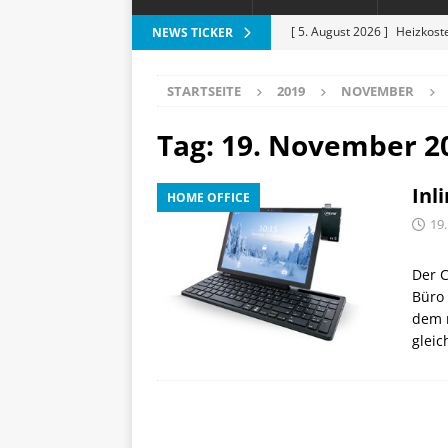
[ 5. August 2026 ]
Heizkost
NEWS TICKER
SMART HOME
STARTSEITE
2019
NOVEMBER
[ 3. August 2026 ]
Moto G87
[ 3. August 2026 ]
Digitale 
Tag:
19. November 2
Lichtakzente
HAUS UND
Inl
HOME OFFICE
[ 31. Juli 2026 ]
Motivation 
19
[ 6. August 2026 ]
ESR Folda
alles?
APPLE
Der C
Büro 
dem 
gleic