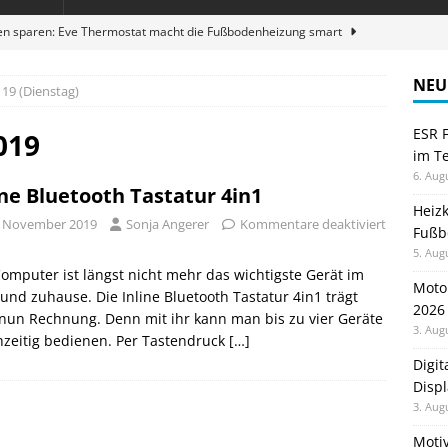
en sparen: Eve Thermostat macht die Fußbodenheizung smart
NEU
19 (Dienstag)
 im Test: Mein Begleiter für Wacken 2026
TELEFON
ESR F
Wanduhr von Lunartec: Großes LED-Display trifft auf bunte
019
im Te
 HERD
6. Aug
ine Bluetooth Tastatur 4in1
zum Laufen: Virtuelle Challenges
GESUNDHEIT
Heiz
. November 2019
Sonja Angerer
Kommentare deaktiviert
Fußb
ble 3-in-1 Magnetic Charging Station im Test: Eine Ladestation für
5. Aug
omputer ist längst nicht mehr das wichtigste Gerät im
Moto
und zuhause. Die Inline Bluetooth Tastatur 4in1 trägt
2026
nun Rechnung. Denn mit ihr kann man bis zu vier Geräte
3. Aug
hzeitig bedienen. Per Tastendruck
[…]
Digi
Displ
3. Aug
Motiv