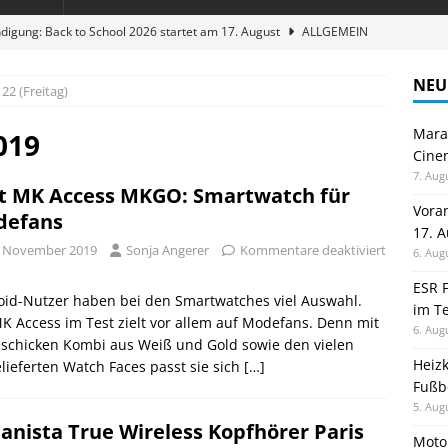
digung: Back to School 2026 startet am 17. August
ALLGEMEIN
ble 3-in-1 Magnetic Charging Station im Test: Eine Ladestation für
NEU
22 (Freitag)
Maran
en sparen: Eve Thermostat macht die Fußbodenheizung smart
019
Cinem
7. Aug
t MK Access MKGO: Smartwatch für
 im Test: Mein Begleiter für Wacken 2026
TELEFON
Vora
defans
17. 
stellt neue Heimkino Receiver der Cinema Serie 2 vor
GAMES
. November 2019
Sonja Angerer
Kommentare deaktiviert
6. Aug
ESR F
oid-Nutzer haben bei den Smartwatches viel Auswahl.
im Te
K Access im Test zielt vor allem auf Modefans. Denn mit
6. Aug
 schicken Kombi aus Weiß und Gold sowie den vielen
Heiz
lieferten Watch Faces passt sie sich
[…]
Fußb
5. Aug
anista True Wireless Kopfhörer Paris
Moto