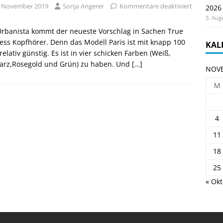
. November 2019
Sonja Angerer
Kommentare deaktiviert
2026
3. Aug
Urbanista kommt der neueste Vorschlag in Sachen True
ess Kopfhörer. Denn das Modell Paris ist mit knapp 100
KAL
relativ günstig. Es ist in vier schicken Farben (Weiß,
arz,Rosegold und Grün) zu haben. Und
[…]
NOVE
M
4
11
18
25
« Okt