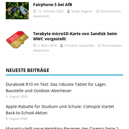
Fairphone 5 bei AfB
12. Oktober 2023
Sonja Angerer
Kommentare
deaktiviert
Terabyte microSD-Karte von Sandisk beim
MWC vorgestellt
2. März 2019
Christian Galuschka
Kommentare
deaktiviert
NEUESTE BEITRÄGE
Durabook R10 im Test: Das robuste Tablet für Lager,
Baustelle und Outdoor-Abenteuer
9. August 2026
Apple-Rabatte für Studium und Schule: Comspot startet
Back-to-School-Aktion
8. August 2026
Marantz stellt neue Heimkino Receiver der Cinema Serie 2