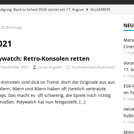
digung: Back to School 2026 startet am 17. August
ALLGEMEIN
ble 3-in-1 Magnetic Charging Station im Test: Eine Ladestation für
NEU
22 (Montag)
Maran
en sparen: Eve Thermostat macht die Fußbodenheizung smart
021
Cinem
7. Aug
ywatch: Retro-Konsolen retten
 im Test: Mein Begleiter für Wacken 2026
TELEFON
Vora
. November 2021
Sonja Angerer
Kommentare deaktiviert
17. 
stellt neue Heimkino Receiver der Cinema Serie 2 vor
GAMES
6. Aug
-Konsolen sind dick im Trend, doch die Originale aus aus
ESR F
0ern, 90ern und 80ern haben oft ziemlich verkratzte
im Te
ays. Das macht es oft schwierig, die Spiele noch richtig
6. Aug
nießen. Polywatch hat nun festgestellt,
[…]
Heiz
Fußb
5. Aug
Moto