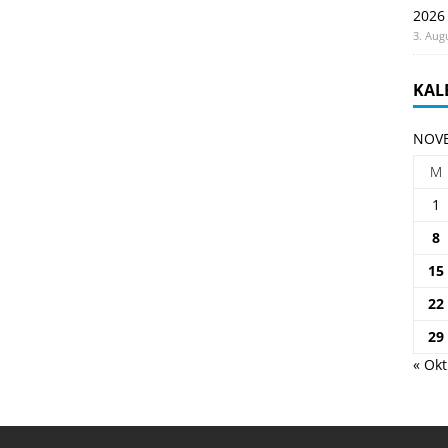
2026
3. Aug
KAL
NOVE
M
1
8
15
22
29
« Okt