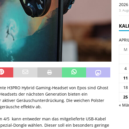
2026
3. Aug
KAL
APRI
M
4
11
18
önte H3PRO Hybrid Gaming-Headset von Epos sind Ghost
Headsets der nächsten Generation bieten ein
25
er aktiver Geräuschunterdrückung. Die weichen Polster
« Mä
eräusche effektiv ab.
on 4/5 kann entweder man das mitgelieferte USB-Kabel
pezial-Dongle wählen. Dieser soll ein besonders geringe