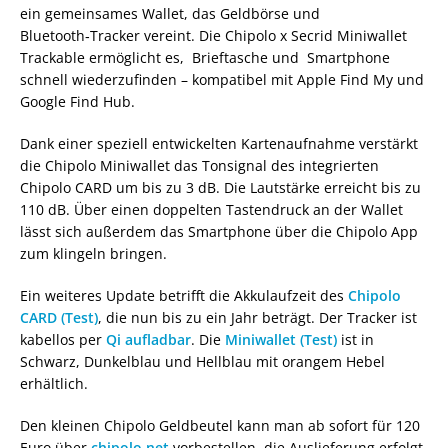
ein gemeinsames Wallet, das Geldbörse und
Bluetooth‑Tracker vereint. Die Chipolo x Secrid Miniwallet
Trackable ermöglicht es, Brieftasche und Smartphone
schnell wiederzufinden – kompatibel mit Apple Find My und
Google Find Hub.
Dank einer speziell entwickelten Kartenaufnahme verstärkt
die Chipolo Miniwallet das Tonsignal des integrierten
Chipolo CARD um bis zu 3 dB. Die Lautstärke erreicht bis zu
110 dB. Über einen doppelten Tastendruck an der Wallet
lässt sich außerdem das Smartphone über die Chipolo App
zum klingeln bringen.
Ein weiteres Update betrifft die Akkulaufzeit des
Chipolo
CARD (Test)
, die nun bis zu ein Jahr beträgt. Der Tracker ist
kabellos per
Qi aufladbar
. Die
Miniwallet (Test)
ist in
Schwarz, Dunkelblau und Hellblau mit orangem Hebel
erhältlich.
Den kleinen Chipolo Geldbeutel kann man ab sofort für 120
Euro über
chipolo.net
vorbestellen, die Auslieferung erfolgt