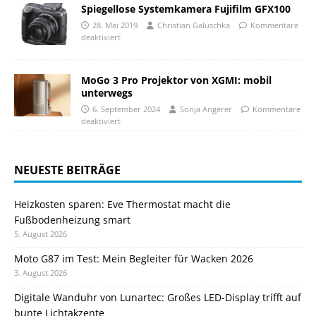
Spiegellose Systemkamera Fujifilm GFX100
28. Mai 2019
Christian Galuschka
Kommentare
deaktiviert
MoGo 3 Pro Projektor von XGMI: mobil
unterwegs
6. September 2024
Sonja Angerer
Kommentare
deaktiviert
NEUESTE BEITRÄGE
Heizkosten sparen: Eve Thermostat macht die
Fußbodenheizung smart
5. August 2026
Moto G87 im Test: Mein Begleiter für Wacken 2026
3. August 2026
Digitale Wanduhr von Lunartec: Großes LED-Display trifft auf
bunte Lichtakzente