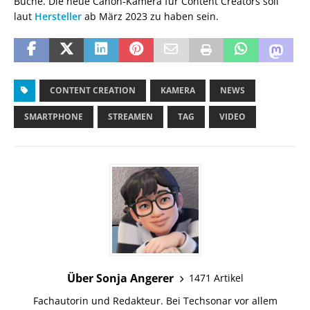
Buche. Die neue Canon-Kamera für Content Creators soll
laut
Hersteller
ab März 2023 zu haben sein.
CONTENT CREATION
KAMERA
NEWS
SMARTPHONE
STREAMEN
TAG
VIDEO
Über Sonja Angerer
1471 Artikel
Fachautorin und Redakteur. Bei Techsonar vor allem