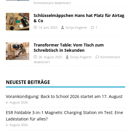
Kommentare deaktiviert
Schlüsselmäppchen Hans hat Platz für Airtag
& Co
14. Juni 2023
Sonja Angerer
1
Transformer Table: Vom Tisch zum
Schreibtisch in Sekunden
28. August 2025
Sonja Angerer
Kommentare
deaktiviert
NEUESTE BEITRÄGE
Vorankündigung: Back to School 2026 startet am 17. August
6. August 2026
ESR Foldable 3-in-1 Magnetic Charging Station im Test: Eine
Ladestation für alles?
6. August 2026