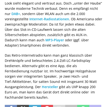
Look sieht elegant und vertraut aus. Doch „unter der Haube“
wurde moderne Technik verbaut. Denn es empfängt nicht
nur
DAB+
, sondern über WLAN auch um die 2.000
voreingestellte
Internet-Radiostationen
. Ob Americana oder
zweisprachige Moderation: Da ist für jeden etwas dabei.
Über das Slot-in-CD-Laufwerk lassen sich die alten
Silberscheiben abspielen, zusätzlich gibt es AUX-in.
Dadurch kann man auch
MP3-Player
oder (ggf. über
Adapter) Smartphones direkt verbinden.
Das Retro-Internetradio kann man ganz klassisch über
Drehknöpfe und beleuchtetes 2,4-Zoll-LC-Farbdisplay
bedienen. Alternativ gibt es eine App, die als
Fernbedienung nutzbar ist. Im hochwertige Holzgehäuse
sorgen vier integrierten Speaker, je zwei Hoch- und
Tief-/Mitteltöner, für satten Sound mit insgesamt 30 Watt
Ausgangsleistung. Der
Hersteller
gibt als UVP knapp 200
Euro an, man kann das Gerät dort direkt online oder im
Fachhandel bereits kaufen.