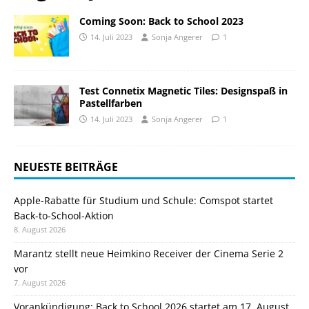
Coming Soon: Back to School 2023
14. Juli 2023
Sonja Angerer
1
Test Connetix Magnetic Tiles: Designspaß in
Pastellfarben
14. Juli 2023
Sonja Angerer
1
NEUESTE BEITRÄGE
Apple-Rabatte für Studium und Schule: Comspot startet
Back-to-School-Aktion
8. August 2026
Marantz stellt neue Heimkino Receiver der Cinema Serie 2
vor
7. August 2026
Vorankündigung: Back to School 2026 startet am 17. August