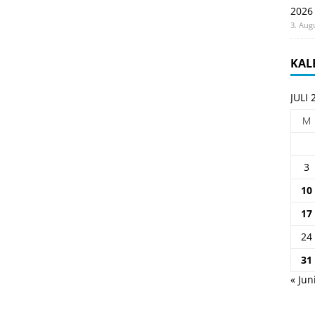
2026
3. Aug
KAL
JULI 
M
3
10
17
24
31
« Jun