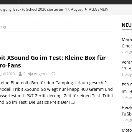
digung: Back to School 2026 startet am 17. August
ALLGEMEIN
ble 3-in-1 Magnetic Charging Station im Test: Eine Ladestation für
NEU
tag)
Maran
en sparen: Eve Thermostat macht die Fußbodenheizung smart
Cinem
7. Aug
bit XSound Go im Test: Kleine Box für
 im Test: Mein Begleiter für Wacken 2026
TELEFON
Vora
ro-Fans
17. 
stellt neue Heimkino Receiver der Cinema Serie 2 vor
GAMES
 Juli 2023
Sonja Angerer
1
6. Aug
 eine Bluetooth-Box für den Camping-Urlaub gesucht?
ESR F
Modell Tribit XSound Go wiegt nur knapp 400 Gramm und
im Te
asserfest mit IPX7-Zertifizierung. Zeit für einen Test. Tribit
6. Aug
d Go im Test: Die Basics Preis Der
[…]
Heiz
Fußb
5. Aug
Moto