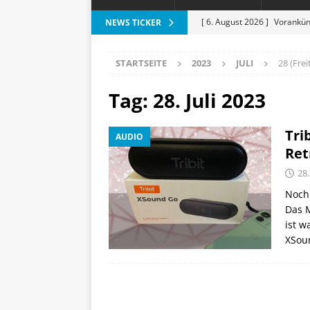
[ 6. August 2026 ]
Vorankün
NEWS TICKER
[ 6. August 2026 ]
ESR Folda
STARTSEITE
2023
JULI
28 (Frei
alles?
APPLE
[ 5. August 2026 ]
Heizkost
Tag:
28. Juli 2023
SMART HOME
Tri
AUDIO
[ 3. August 2026 ]
Moto G87
Ret
[ 7. August 2026 ]
Marantz 
28.
Noch
Das 
ist w
XSoun