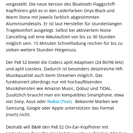
vorgestellt. Die neue Version des Bluetooth-Flaggschiff-
Kopfhörers gibt es in den Lederfarben Onyx Black und
Warm Stone mit jeweils farblich abgestimmten
Aluminiumdetails. Er ist laut Hersteller für stundenlangen
Tragekomfort ausgelegt. Selbst bei aktiviertem Noise
Cancelling soll eine Akkulaufzeit von bis zu 30 Stunden
möglich sein. 15 Minuten Schnellladung reichen für bis zu
sieben weitere Stunden Hörgenuss.
Der Px8 S2 bietet die Codecs aptX Adaptiven (24 Bit/96 kHz)
und aptX Lossless. Dadurch ist besonders detailreiche Hifi-
Musikqualität auch beim Streamen möglich. Das
funktioniert allerdings nur mit hochauflösenden
Musikdiensten wie Amazon Music, Qobuz und TIDAL.
Zusätzlich braucht man ein kompatibles Smartphone, etwa
von Sony, Asus oder
Nubia (Test)
. Bekannte Marken wie
Samsung, Google oder Apple unterstützen das Format
(noch) nicht.
Deshalb will B&W den Px8 S2 On-Ear-Kopfhörer mit