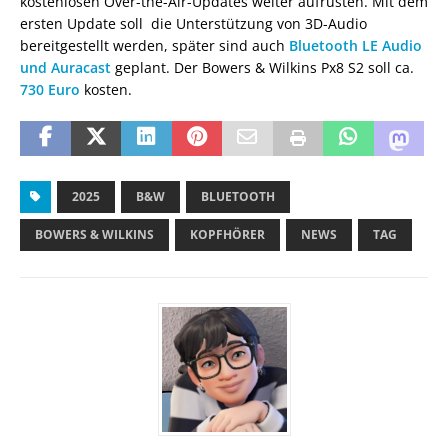
kostenlosen Over-the-Air-Updates weiter aufrüsten. Mit dem
ersten Update soll die Unterstützung von 3D-Audio
bereitgestellt werden, später sind auch
Bluetooth LE Audio
und Auracast
geplant. Der Bowers & Wilkins Px8 S2 soll ca.
730 Euro
kosten.
2025
B&W
BLUETOOTH
BOWERS & WILKINS
KOPFHÖRER
NEWS
TAG