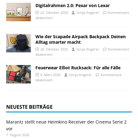
Digitalrahmen 2.0: Pexar von Lexar
22. Oktober 2024
Sonja Angerer
Kommentare
deaktiviert
Wie der Scapade Airpack Backpack Deinen
Alltag smarter macht
26. Oktober 2025
Sonja Angerer
Kommentare
deaktiviert
Feuerwear Elliot Rucksack: Für alle Fälle
9. März 2020
Sonja Angerer
Kommentare
deaktiviert
NEUESTE BEITRÄGE
Marantz stellt neue Heimkino Receiver der Cinema Serie 2
vor
7. August 2026