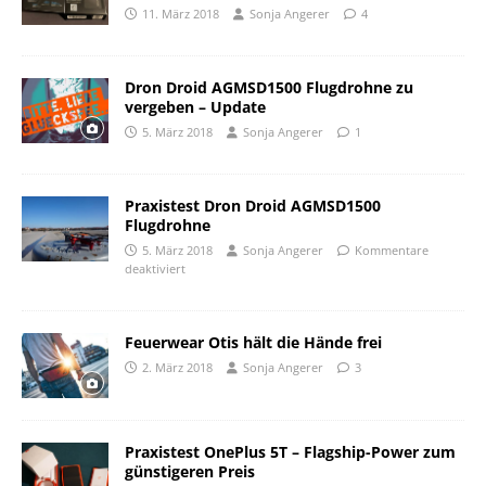
11. März 2018
Sonja Angerer
4
Dron Droid AGMSD1500 Flugdrohne zu
vergeben – Update
5. März 2018
Sonja Angerer
1
Praxistest Dron Droid AGMSD1500
Flugdrohne
5. März 2018
Sonja Angerer
Kommentare
deaktiviert
Feuerwear Otis hält die Hände frei
2. März 2018
Sonja Angerer
3
Praxistest OnePlus 5T – Flagship-Power zum
günstigeren Preis