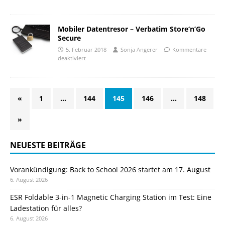
Mobiler Datentresor – Verbatim Store‘n’Go
Secure
5. Februar 2018
Sonja Angerer
Kommentare
deaktiviert
«
1
…
144
145
146
…
148
»
NEUESTE BEITRÄGE
Vorankündigung: Back to School 2026 startet am 17. August
6. August 2026
ESR Foldable 3-in-1 Magnetic Charging Station im Test: Eine
Ladestation für alles?
6. August 2026