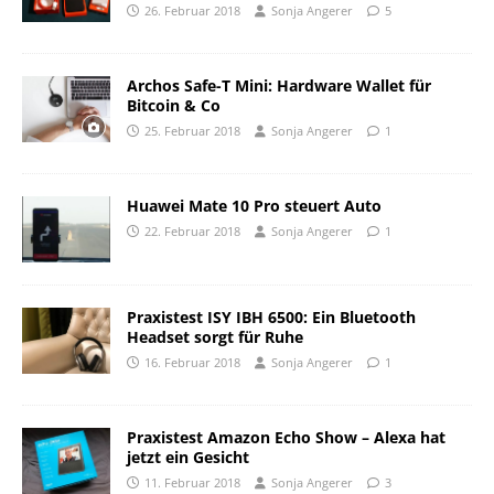
26. Februar 2018
Sonja Angerer
5
Archos Safe-T Mini: Hardware Wallet für
Bitcoin & Co
25. Februar 2018
Sonja Angerer
1
Huawei Mate 10 Pro steuert Auto
22. Februar 2018
Sonja Angerer
1
Praxistest ISY IBH 6500: Ein Bluetooth
Headset sorgt für Ruhe
16. Februar 2018
Sonja Angerer
1
Praxistest Amazon Echo Show – Alexa hat
jetzt ein Gesicht
11. Februar 2018
Sonja Angerer
3