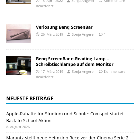
13. April 2022
Sonja Angerer
Kommentare
deaktiviert
Verlosung Benq ScreenBar
26. März 2019
Sonja Angerer
1
Benq ScreenBar e-Reading Lamp –
Schreibtischlampe auf dem Monitor
17. März 2019
Sonja Angerer
Kommentare
deaktiviert
NEUESTE BEITRÄGE
Apple-Rabatte für Studium und Schule: Comspot startet
Back-to-School-Aktion
8. August 2026
Marantz stellt neue Heimkino Receiver der Cinema Serie 2