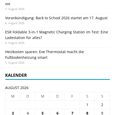
vor
7. August 2026
Vorankündigung: Back to School 2026 startet am 17. August
6. August 2026
ESR Foldable 3-in-1 Magnetic Charging Station im Test: Eine
Ladestation für alles?
6. August 2026
Heizkosten sparen: Eve Thermostat macht die
Fußbodenheizung smart
5. August 2026
KALENDER
AUGUST 2026
M
D
M
D
F
S
S
1
2
3
4
5
6
7
8
9