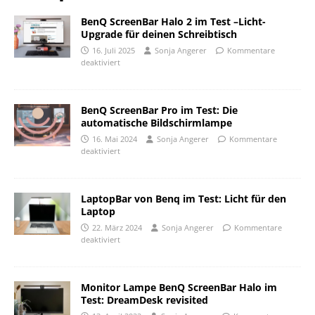
BenQ ScreenBar Halo 2 im Test –Licht-
Upgrade für deinen Schreibtisch
16. Juli 2025
Sonja Angerer
Kommentare
deaktiviert
BenQ ScreenBar Pro im Test: Die
automatische Bildschirmlampe
16. Mai 2024
Sonja Angerer
Kommentare
deaktiviert
LaptopBar von Benq im Test: Licht für den
Laptop
22. März 2024
Sonja Angerer
Kommentare
deaktiviert
Monitor Lampe BenQ ScreenBar Halo im
Test: DreamDesk revisited