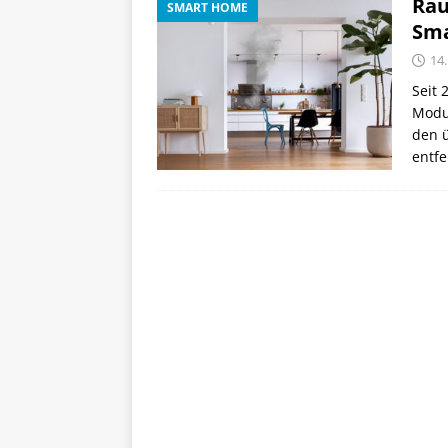
Rau
SMART HOME
Sm
14.
Seit 
Modul
den ü
entfe