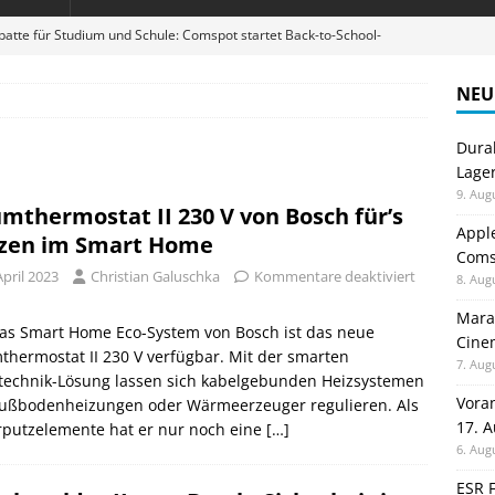
atte für Studium und Schule: Comspot startet Back-to-School-
NEU
stellt neue Heimkino Receiver der Cinema Serie 2 vor
GAMES
Durab
digung: Back to School 2026 startet am 17. August
ALLGEMEIN
Lage
ble 3-in-1 Magnetic Charging Station im Test: Eine Ladestation für
9. Aug
mthermostat II 230 V von Bosch für’s
Appl
zen im Smart Home
Comsp
R10 im Test: Das robuste Tablet für Lager, Baustelle und Outdoor-
April 2023
Christian Galuschka
Kommentare deaktiviert
8. Aug
Maran
das Smart Home Eco-System von Bosch ist das neue
Cinem
hermostat II 230 V verfügbar. Mit der smarten
7. Aug
technik-Lösung lassen sich kabelgebunden Heizsystemen
Vora
Fußbodenheizungen oder Wärmeerzeuger regulieren. Als
17. 
rputzelemente hat er nur noch eine
[…]
6. Aug
ESR F