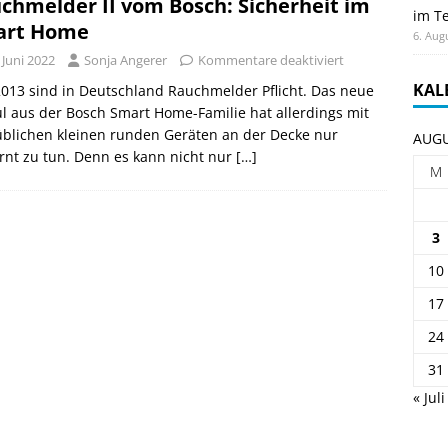
chmelder II vom Bosch: Sicherheit im
im Te
art Home
6. Aug
 Juni 2022
Sonja Angerer
Kommentare deaktiviert
KAL
2013 sind in Deutschland Rauchmelder Pflicht. Das neue
 aus der Bosch Smart Home-Familie hat allerdings mit
blichen kleinen runden Geräten an der Decke nur
AUGU
rnt zu tun. Denn es kann nicht nur
[…]
M
3
10
17
24
31
« Juli