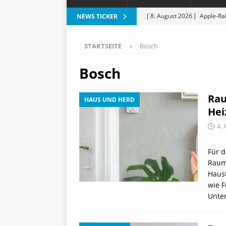
[ 8. August 2026 ]
Apple-Rab
NEWS TICKER
Aktion
SPARTIPPS
STARTSEITE
Bosch
[ 7. August 2026 ]
Marantz 
[ 6. August 2026 ]
Vorankün
Bosch
[ 6. August 2026 ]
ESR Folda
Rau
HAUS UND HERD
alles?
APPLE
Hei
[ 9. August 2026 ]
Durabook 
4. 
Abenteuer
DRAUSSEN
Für 
Raumt
Haus
wie 
Unte