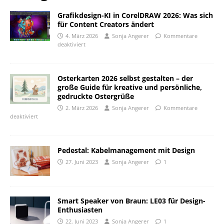
Grafikdesign-KI in CorelDRAW 2026: Was sich
für Content Creators ändert
4. März 2026
Sonja Angerer
Kommentare
deaktiviert
Osterkarten 2026 selbst gestalten – der
große Guide für kreative und persönliche,
gedruckte Ostergrüße
2. März 2026
Sonja Angerer
Kommentare
deaktiviert
Pedestal: Kabelmanagement mit Design
27. Juni 2023
Sonja Angerer
1
Smart Speaker von Braun: LE03 für Design-
Enthusiasten
22. Juni 2023
Sonja Angerer
1