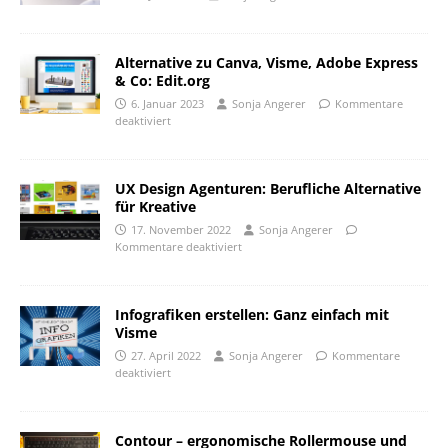
Alternative zu Canva, Visme, Adobe Express
& Co: Edit.org
6. Januar 2023
Sonja Angerer
Kommentare
deaktiviert
UX Design Agenturen: Berufliche Alternative
für Kreative
17. November 2022
Sonja Angerer
Kommentare deaktiviert
Infografiken erstellen: Ganz einfach mit
Visme
27. April 2022
Sonja Angerer
Kommentare
deaktiviert
Contour – ergonomische Rollermouse und