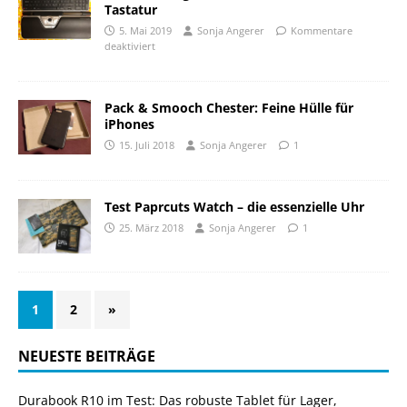
Tastatur
5. Mai 2019
Sonja Angerer
Kommentare
deaktiviert
Pack & Smooch Chester: Feine Hülle für
iPhones
15. Juli 2018
Sonja Angerer
1
Test Paprcuts Watch – die essenzielle Uhr
25. März 2018
Sonja Angerer
1
1
2
»
NEUESTE BEITRÄGE
Durabook R10 im Test: Das robuste Tablet für Lager,