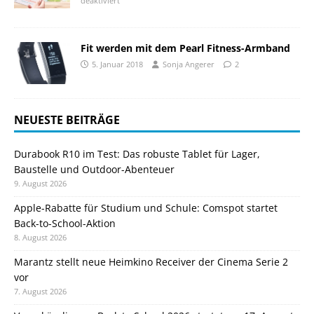
deaktiviert
Fit werden mit dem Pearl Fitness-Armband
5. Januar 2018
Sonja Angerer
2
NEUESTE BEITRÄGE
Durabook R10 im Test: Das robuste Tablet für Lager,
Baustelle und Outdoor-Abenteuer
9. August 2026
Apple-Rabatte für Studium und Schule: Comspot startet
Back-to-School-Aktion
8. August 2026
Marantz stellt neue Heimkino Receiver der Cinema Serie 2
vor
7. August 2026