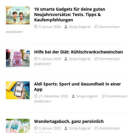
10 smarte Gadgets für deine guten
Neujahrsvorsätze: Tests, Tipps &
Kaufempfehlungen
9. Januar 2026
Sonja Angerer
Kommentare
deaktiviert
Hilfe bei der Diät: Kühlschrankschweinchen
5. Januar 2024
Sonja Angerer
Kommentare
deaktiviert
Aldi Sports: Sport und Gesundheit in einer
App
21. Dezember 2023
Sonja Angerer
Kommentare
deaktiviert
Wandertagebuch, ganz persönlich
3. Januar 2023
Sonja Angerer
Kommentare