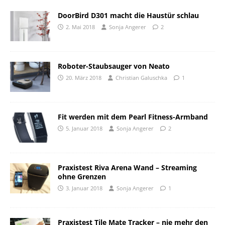
DoorBird D301 macht die Haustür schlau
2. Mai 2018
Sonja Angerer
2
Roboter-Staubsauger von Neato
20. März 2018
Christian Galuschka
1
Fit werden mit dem Pearl Fitness-Armband
5. Januar 2018
Sonja Angerer
2
Praxistest Riva Arena Wand – Streaming
ohne Grenzen
3. Januar 2018
Sonja Angerer
1
Praxistest Tile Mate Tracker – nie mehr den