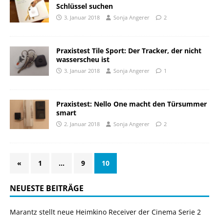
Schlüssel suchen
3. Januar 2018
Sonja Angerer
2
Praxistest Tile Sport: Der Tracker, der nicht
wasserscheu ist
3. Januar 2018
Sonja Angerer
1
Praxistest: Nello One macht den Türsummer
smart
2. Januar 2018
Sonja Angerer
2
«
1
…
9
10
NEUESTE BEITRÄGE
Marantz stellt neue Heimkino Receiver der Cinema Serie 2