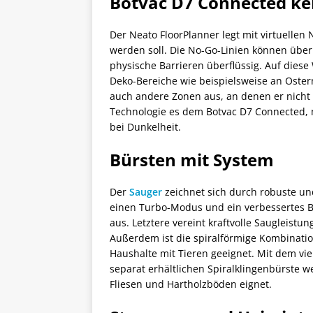
Botvac D7 Connected ke
Der Neato FloorPlanner legt mit virtuellen 
werden soll. Die No-Go-Linien können üb
physische Barrieren überflüssig. Auf dies
Deko-Bereiche wie beispielsweise an Oste
auch andere Zonen aus, an denen er nicht 
Technologie es dem Botvac D7 Connected, 
bei Dunkelheit.
Bürsten mit System
Der
Sauger
zeichnet sich durch robuste und
einen Turbo-Modus und ein verbessertes Bü
aus. Letztere vereint kraftvolle Saugleistu
Außerdem ist die spiralförmige Kombinatio
Haushalte mit Tieren geeignet. Mit dem vi
separat erhältlichen Spiralklingenbürste we
Fliesen und Hartholzböden eignet.