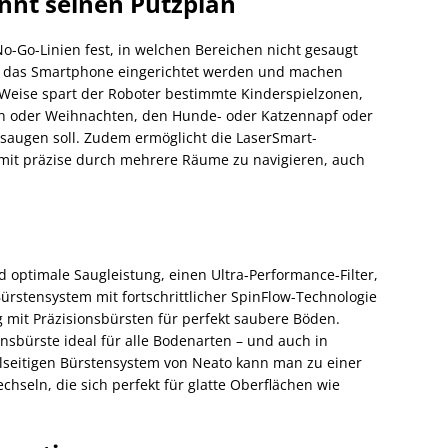
nnt seinen Putzplan
No-Go-Linien fest, in welchen Bereichen nicht gesaugt
er das Smartphone eingerichtet werden und machen
e Weise spart der Roboter bestimmte Kinderspielzonen,
rn oder Weihnachten, den Hunde- oder Katzennapf oder
saugen soll. Zudem ermöglicht die LaserSmart-
mit präzise durch mehrere Räume zu navigieren, auch
 optimale Saugleistung, einen Ultra-Performance-Filter,
rstensystem mit fortschrittlicher SpinFlow-Technologie
ng mit Präzisionsbürsten für perfekt saubere Böden.
nsbürste ideal für alle Bodenarten – und auch in
elseitigen Bürstensystem von Neato kann man zu einer
chseln, die sich perfekt für glatte Oberflächen wie