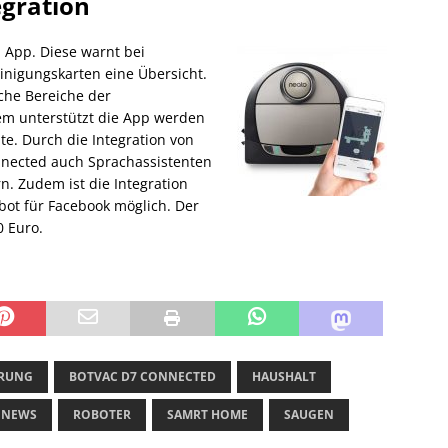
gration
d App. Diese warnt bei
einigungskarten eine Übersicht.
che Bereiche der
em unterstützt die App werden
e. Durch die Integration von
nnected auch Sprachassistenten
. Zudem ist die Integration
bot für Facebook möglich. Der
0 Euro.
ERUNG
BOTVAC D7 CONNECTED
HAUSHALT
NEWS
ROBOTER
SAMRT HOME
SAUGEN