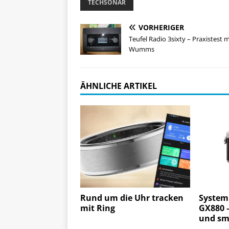
TECHSONAR
VORHERIGER
Teufel Radio 3sixty – Praxistest m
Wumms
ÄHNLICHE ARTIKEL
Rund um die Uhr tracken
System
mit Ring
GX880 
und sm