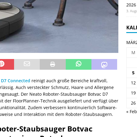
2026
3. Aug
KAL
MÄRZ
M
5
 D7 Connected
reinigt auch große Bereiche kraftvoll,
12
erlässig. Auch versteckter Schmutz, Haare und Allergene
19
ingesaugt. Der Neato Roboter-Staubsauger Botvac D7
t der FloorPlanner-Technik ausgeliefert und verfügt über
26
unktionalität. Zudem verbessern kontinuierlich Software-
« Feb
sweise und Interaktion mit dem Roboter-Staubsaugern.
oter-Staubsauger Botvac