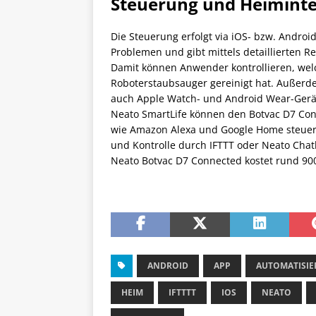
Steuerung und Heiminte
Die Steuerung erfolgt via iOS- bzw. Androi
Problemen und gibt mittels detaillierten R
Damit können Anwender kontrollieren, wel
Roboterstaubsauger gereinigt hat. Außerd
auch Apple Watch- und Android Wear-Gerät
Neato SmartLife können den Botvac D7 Co
wie Amazon Alexa und Google Home steuern
und Kontrolle durch IFTTT oder Neato Chat
Neato Botvac D7 Connected kostet rund 90
ANDROID
APP
AUTOMATISI
HEIM
IFTTTT
IOS
NEATO