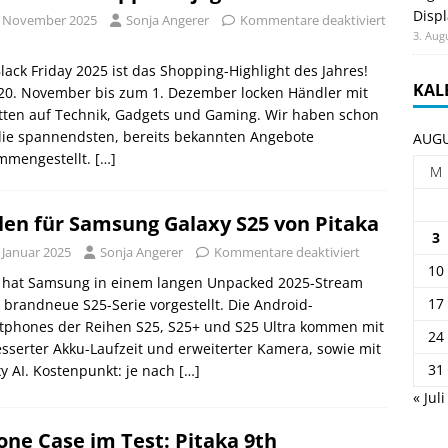
Displ
. November 2025
Sonja Angerer
Kommentare deaktiviert
3. Aug
lack Friday 2025 ist das Shopping-Highlight des Jahres!
KAL
20. November bis zum 1. Dezember locken Händler mit
tten auf Technik, Gadgets und Gaming. Wir haben schon
die spannendsten, bereits bekannten Angebote
AUGU
mmengestellt.
[…]
M
len für Samsung Galaxy S25 von Pitaka
3
 Januar 2025
Sonja Angerer
Kommentare deaktiviert
10
 hat Samsung in einem langen Unpacked 2025-Stream
17
 brandneue S25-Serie vorgestellt. Die Android-
tphones der Reihen S25, S25+ und S25 Ultra kommen mit
24
sserter Akku-Laufzeit und erweiterter Kamera, sowie mit
31
y AI. Kostenpunkt: je nach
[…]
« Juli
one Case im Test: Pitaka 9th