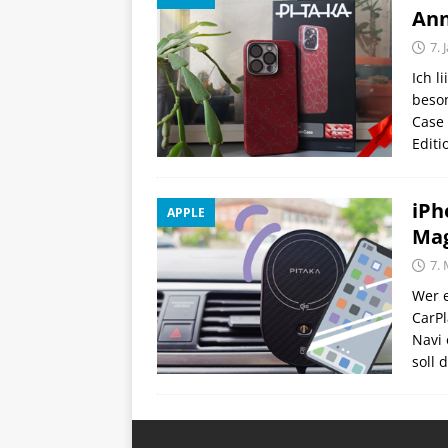
Ann
7. 
Ich l
beson
Case 
Editi
iPh
APPLE
Mag
7. 
Wer e
CarPl
Navi 
soll 