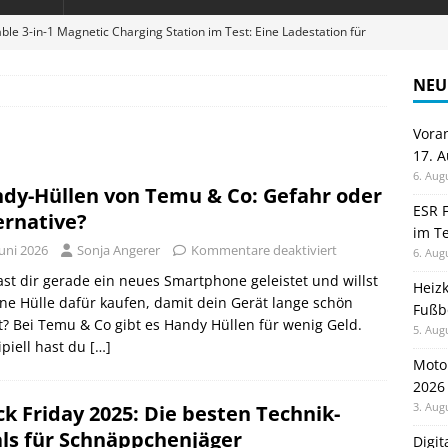
ble 3-in-1 Magnetic Charging Station im Test: Eine Ladestation für
NEU
en sparen: Eve Thermostat macht die Fußbodenheizung smart
Vora
17. 
 im Test: Mein Begleiter für Wacken 2026
TELEFON
6. Aug
dy-Hüllen von Temu & Co: Gefahr oder
Wanduhr von Lunartec: Großes LED-Display trifft auf bunte
ESR F
ernative?
im Te
 HERD
Juni 2026
Sonja Angerer
Kommentare deaktiviert
6. Aug
digung: Back to School 2026 startet am 17. August
ALLGEMEIN
st dir gerade ein neues Smartphone geleistet und willst
Heiz
ine Hülle dafür kaufen, damit dein Gerät lange schön
Fußb
t? Bei Temu & Co gibt es Handy Hüllen für wenig Geld.
5. Aug
ipiell hast du
[…]
Moto
2026
3. Aug
ck Friday 2025: Die besten Technik-
ls für Schnäppchenjäger
Digi