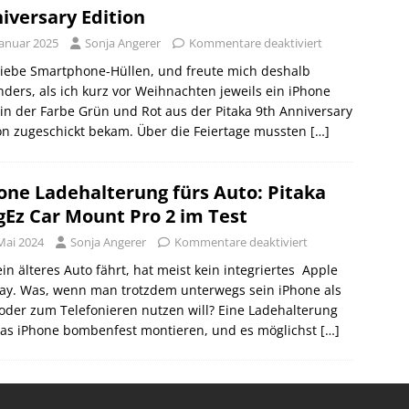
iversary Edition
Januar 2025
Sonja Angerer
Kommentare deaktiviert
iiiebe Smartphone-Hüllen, und freute mich deshalb
ders, als ich kurz vor Weihnachten jeweils ein iPhone
in der Farbe Grün und Rot aus der Pitaka 9th Anniversary
on zugeschickt bekam. Über die Feiertage mussten
[…]
one Ladehalterung fürs Auto: Pitaka
Ez Car Mount Pro 2 im Test
Mai 2024
Sonja Angerer
Kommentare deaktiviert
in älteres Auto fährt, hat meist kein integriertes Apple
ay. Was, wenn man trotzdem unterwegs sein iPhone als
oder zum Telefonieren nutzen will? Eine Ladehalterung
das iPhone bombenfest montieren, und es möglichst
[…]