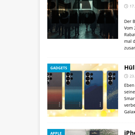
17
Der B
Vom 
Raba
mal 
zusa
Hül
GADGETS
23.
Eben
seine
Smar
verbe
Galax
iPh
APPLE