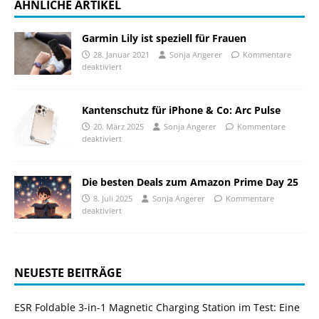
ÄHNLICHE ARTIKEL
Garmin Lily ist speziell für Frauen
28. Januar 2021
Sonja Angerer
Kommentare
deaktiviert
Kantenschutz für iPhone & Co: Arc Pulse
20. März 2025
Sonja Angerer
Kommentare
deaktiviert
Die besten Deals zum Amazon Prime Day 25
8. Juli 2025
Sonja Angerer
Kommentare
deaktiviert
NEUESTE BEITRÄGE
ESR Foldable 3-in-1 Magnetic Charging Station im Test: Eine