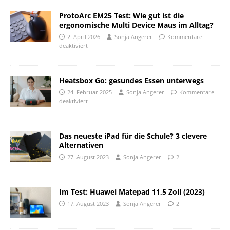
ProtoArc EM25 Test: Wie gut ist die
ergonomische Multi Device Maus im Alltag?
2. April 2026
Sonja Angerer
Kommentare
deaktiviert
Heatsbox Go: gesundes Essen unterwegs
24. Februar 2025
Sonja Angerer
Kommentare
deaktiviert
Das neueste iPad für die Schule? 3 clevere
Alternativen
27. August 2023
Sonja Angerer
2
Im Test: Huawei Matepad 11,5 Zoll (2023)
17. August 2023
Sonja Angerer
2