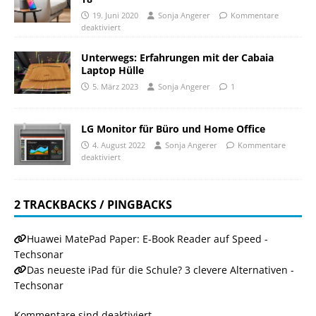
19. Juni 2020
Sonja Angerer
Kommentare
deaktiviert
Unterwegs: Erfahrungen mit der Cabaia
Laptop Hülle
5. März 2023
Sonja Angerer
1
LG Monitor für Büro und Home Office
4. August 2022
Sonja Angerer
Kommentare
deaktiviert
2 TRACKBACKS / PINGBACKS
Huawei MatePad Paper: E-Book Reader auf Speed -
Techsonar
Das neueste iPad für die Schule? 3 clevere Alternativen -
Techsonar
Kommentare sind deaktiviert.