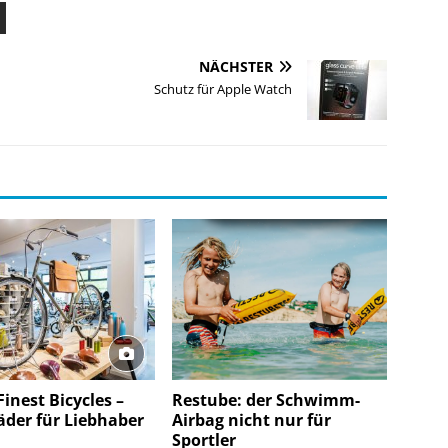
NÄCHSTER
Schutz für Apple Watch
inest Bicycles –
Restube: der Schwimm-
äder für Liebhaber
Airbag nicht nur für
Sportler