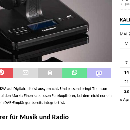
30. Jul
KAL
MAI 
M
7
14
21
KW- auf Digitalradio ist ausgemacht. Und passend bringt Thomson
28
auf den Markt: Einen kabellosen Funkkopfhörer, bei dem nicht nur ein
« Apr
in DAB-Empfänger bereits integriert ist.
er für Musik und Radio