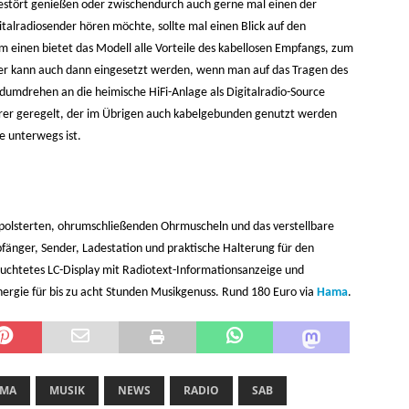
estört genießen oder zwischendurch auch gerne mal einen der
talradiosender hören möchte, sollte mal einen Blick auf den
inen bietet das Modell alle Vorteile des kabellosen Empfangs, zum
ser kann auch dann eingesetzt werden, wenn man auf das Tragen des
andumdrehen an die heimische HiFi-Anlage als Digitalradio-Source
örer geregelt, der im Übrigen auch kabelgebunden genutzt werden
 unterwegs ist.
olsterten, ohrumschließenden Ohrmuscheln und das verstellbare
pfänger, Sender, Ladestation und praktische Halterung für den
euchtetes LC-Display mit Radiotext-Informationsanzeige und
nergie für bis zu acht Stunden Musikgenuss. Rund 180 Euro via
Hama
.
MA
MUSIK
NEWS
RADIO
SAB