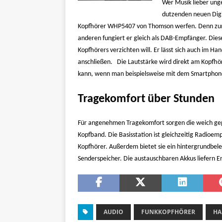
Wer Musik lieber ung
dutzenden neuen Digi
Kopfhörer WHP5407 von Thomson werfen. Denn zum e
anderen fungiert er gleich als DAB-Empfänger. Die
Kopfhörers verzichten will. Er lässt sich auch im H
anschließen. Die Lautstärke wird direkt am Kopfh
kann, wenn man beispielsweise mit dem Smartphone
Tragekomfort über Stunden
Für angenehmen Tragekomfort sorgen die weich gep
Kopfband. Die Basisstation ist gleichzeitig Radioem
Kopfhörer. Außerdem bietet sie ein hintergrundbel
Senderspeicher. Die austauschbaren Akkus liefern E
AUDIO
FUNKKOPFHÖRER
HA