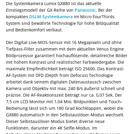
Die Systemkamera Lumix GX880 ist das aktuelle
Einstiegsmodell der GX-Reihe von
Panasonic
. Bei der
kompakten
DSLM-Systemkamera
im Micro FourThirds
System sind bewährte Technologie für hohe Bildqualität
und Bedienkomfort verbaut.
Der Digital-Live-MOS-Sensor mit 16 Megapixeln und ohne
Tiefpass-Filter zusammen mit dem aktuellen Venus Engine
Bildprozessor garantiert hochauflösende, detailreiche Bilder
mit hohem Kontrast und realistischer Farbwiedergabe. Die
maximale Empfindlichkeit beträgt ISO 25600. Das Kontrast-
AF-System mit DFD (Depth from Defocus) Technologie
arbeitet dank seinem digitalen Datenaustausch zwischen
Kamera und Objektiv mit max. 240 B/s äußerst schnell und
präzise. Die AF-Reaktionszeit beträgt nur ca. 0,07 Sek. Der
7,5 cm LCD Monitor mit 1,04 Mio. Bildpunkten und Touch-
Bedienung lässt sich um 180 Grad kochklappen, wobei die
GX880 automatisch in den Selbstauslöser-Modus wechselt.
Dieser Selbstauslöser-Modus bietet diverse neue
Funktionen, darunter ein 4K Selfie-Modus. Im