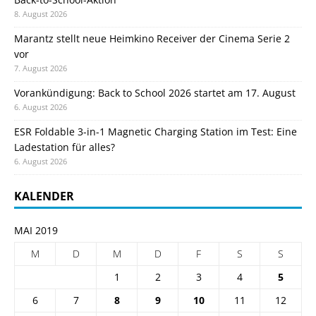
8. August 2026
Marantz stellt neue Heimkino Receiver der Cinema Serie 2
vor
7. August 2026
Vorankündigung: Back to School 2026 startet am 17. August
6. August 2026
ESR Foldable 3-in-1 Magnetic Charging Station im Test: Eine
Ladestation für alles?
6. August 2026
KALENDER
MAI 2019
M
D
M
D
F
S
S
1
2
3
4
5
6
7
8
9
10
11
12