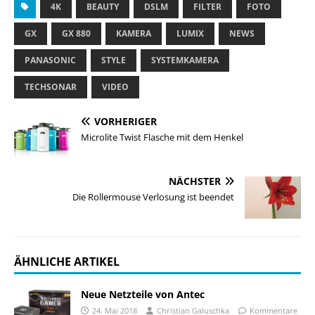
4K
BEAUTY
DSLM
FILTER
FOTO
GX
GX 880
KAMERA
LUMIX
NEWS
PANASONIC
STYLE
SYSTEMKAMERA
TECHSONAR
VIDEO
VORHERIGER
Microlite Twist Flasche mit dem Henkel
NÄCHSTER
Die Rollermouse Verlosung ist beendet
ÄHNLICHE ARTIKEL
Neue Netzteile von Antec
24. Mai 2018
Christian Galuschka
Kommentare