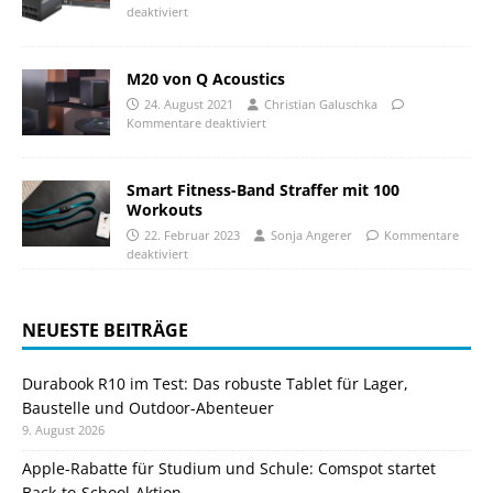
deaktiviert
M20 von Q Acoustics
24. August 2021
Christian Galuschka
Kommentare deaktiviert
Smart Fitness-Band Straffer mit 100
Workouts
22. Februar 2023
Sonja Angerer
Kommentare
deaktiviert
NEUESTE BEITRÄGE
Durabook R10 im Test: Das robuste Tablet für Lager,
Baustelle und Outdoor-Abenteuer
9. August 2026
Apple-Rabatte für Studium und Schule: Comspot startet
Back-to-School-Aktion