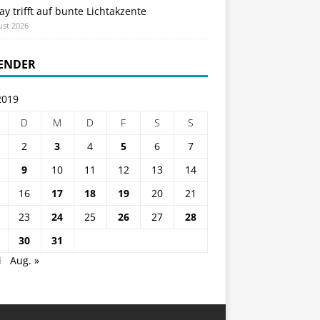
ay trifft auf bunte Lichtakzente
ust 2026
ENDER
2019
D
M
D
F
S
S
2
3
4
5
6
7
9
10
11
12
13
14
16
17
18
19
20
21
23
24
25
26
27
28
30
31
i
Aug. »