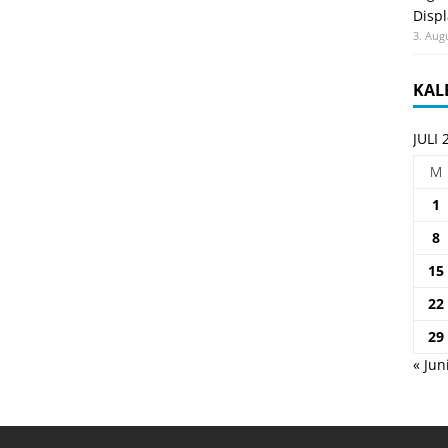
Displ
3. Aug
KAL
JULI 
M
1
8
15
22
29
« Jun