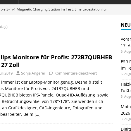
ble 3-in-1 Magnetic Charging Station im Test: Eine Ladestation für
NEU
tag)
en sparen: Eve Thermostat macht die Fußbodenheizung smart
Vora
17. 
 im Test: Mein Begleiter für Wacken 2026
TELEFON
6. Aug
llips Monitore für Profis: 272B7QUBHEB
Wanduhr von Lunartec: Großes LED-Display trifft auf bunte
ESR F
 27 Zoll
im Te
 HERD
Juli 2019
Sonja Angerer
Kommentare deaktiviert
6. Aug
digung: Back to School 2026 startet am 17. August
ALLGEMEIN
 immer ist der Laptop-Monitor genug. Deshalb stellt
Heiz
ips Monitore für Profis vor: 241B7QUBHEB und
Fußb
7QUBHEB bieten IPS-Panele, Quad-HD-Auflösung sowie
5. Aug
 Betrachtungswinkel von 178°/178°. Sie wenden sich
Moto
 an Grafikdesigner, CAD-Ingenieure, Fotografen und
2026
obearbeiter. Beim
[…]
3. Aug
Digi