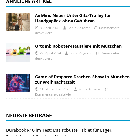
ÄHNLICHE ARTIKEL
AirMini: Neuer Unter-Sitz-Trolley für
Handgepäck ohne Gebühren
8. April 2026
Sonja Angerer
Kommentare
deaktiviert
Ortomi: Roboter-Haustiere mit Mützchen
22. April 2024
Sonja Angerer
Kommentare
deaktiviert
Game of Dragons: Drachen-Show in München
zur Weihnachtszeit
11. November 2025
Sonja Angerer
Kommentare deaktiviert
NEUESTE BEITRÄGE
Durabook R10 im Test: Das robuste Tablet für Lager,