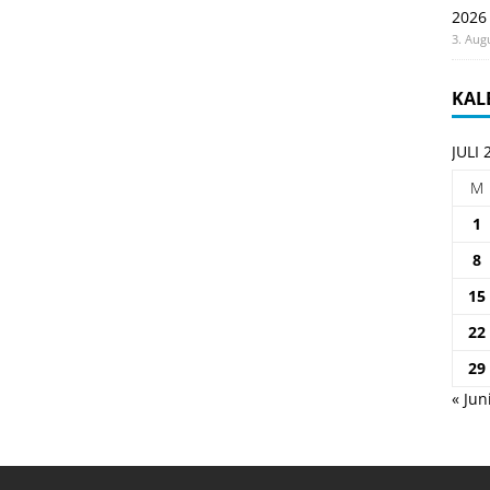
2026
3. Aug
KAL
JULI 
M
1
8
15
22
29
« Jun