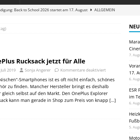
digung: Back to School 2026 startet am 17. August
ALLGEMEIN
ble 3-in-1 Magnetic Charging Station im Test: Eine Ladestation für
NEU
tag)
Maran
en sparen: Eve Thermostat macht die Fußbodenheizung smart
Cinem
7. Aug
Plus Rucksack jetzt für Alle
 im Test: Mein Begleiter für Wacken 2026
TELEFON
Vora
 Juli 2019
Sonja Angerer
Kommentare deaktiviert
17. 
stellt neue Heimkino Receiver der Cinema Serie 2 vor
GAMES
Nischen“-Smartphones ist es oft nicht einfach, schönes
6. Aug
ör zu finden. Mancher Hersteller bringt es deshalb
ESR F
r gleich selbst auf den Markt. Den OnePlus Explorer
im Te
sack kann man gerade in Shop zum Preis von knapp
[…]
6. Aug
Heiz
Fußb
5. Aug
Moto