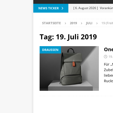
[ 6. August 2026 ]
Vorankün
NEWS TICKER
[ 6. August 2026 ]
ESR Folda
STARTSEITE
2019
JULI
19 (Frei
alles?
APPLE
[ 5. August 2026 ]
Heizkost
Tag:
19. Juli 2019
SMART HOME
One
DRAUSSEN
[ 3. August 2026 ]
Moto G87
19.
[ 7. August 2026 ]
Marantz 
Für „
Zubeh
liebe
Ruck