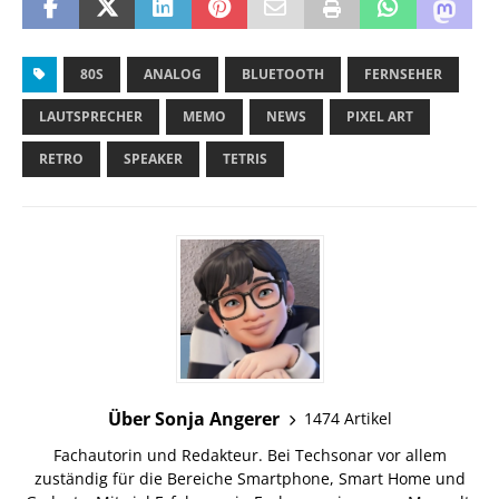
80S
ANALOG
BLUETOOTH
FERNSEHER
LAUTSPRECHER
MEMO
NEWS
PIXEL ART
RETRO
SPEAKER
TETRIS
Über Sonja Angerer
1474 Artikel
Fachautorin und Redakteur. Bei Techsonar vor allem
zuständig für die Bereiche Smartphone, Smart Home und