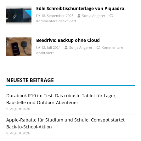
Edle Schreibtischunterlage von Piquadro
18. September 2025
Sonja Angerer
Kommentare deaktiviert
Beedrive: Backup ohne Cloud
12. Juli 2024
Sonja Angerer
Kommentare
deaktiviert
NEUESTE BEITRÄGE
Durabook R10 im Test: Das robuste Tablet für Lager,
Baustelle und Outdoor-Abenteuer
9. August 2026
Apple-Rabatte für Studium und Schule: Comspot startet
Back-to-School-Aktion
8. August 2026