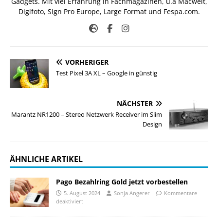
Gadgets. Mit viel Erfahrung in Fachmagazinen, u.a Macwelt,
Digifoto, Sign Pro Europe, Large Format und Fespa.com.
VORHERIGER
Test Pixel 3A XL – Google in günstig
NÄCHSTER
Marantz NR1200 – Stereo Netzwerk Receiver im Slim
Design
ÄHNLICHE ARTIKEL
Pago Bezahlring Gold jetzt vorbestellen
5. August 2024
Sonja Angerer
Kommentare
deaktiviert