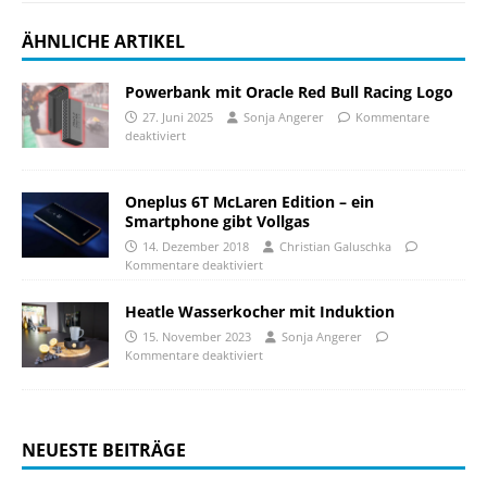
ÄHNLICHE ARTIKEL
Powerbank mit Oracle Red Bull Racing Logo
27. Juni 2025
Sonja Angerer
Kommentare
deaktiviert
Oneplus 6T McLaren Edition – ein
Smartphone gibt Vollgas
14. Dezember 2018
Christian Galuschka
Kommentare deaktiviert
Heatle Wasserkocher mit Induktion
15. November 2023
Sonja Angerer
Kommentare deaktiviert
NEUESTE BEITRÄGE