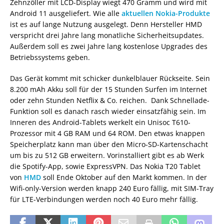
Zehnzöller mit LCD-Display wiegt 470 Gramm und wird mit
Android 11 ausgeliefert. Wie alle
aktuellen Nokia-Produkte
ist es auf lange Nutzung ausgelegt. Denn Hersteller HMD
verspricht drei Jahre lang monatliche Sicherheitsupdates.
Außerdem soll es zwei Jahre lang kostenlose Upgrades des
Betriebssystems geben.
Das Gerät kommt mit schicker dunkelblauer Rückseite. Sein
8.200 mAh Akku soll für der 15 Stunden Surfen im Internet
oder zehn Stunden Netflix & Co. reichen. Dank Schnellade-
Funktion soll es danach rasch wieder einsatzfähig sein. Im
Inneren des Android-Tablets werkelt ein Unisoc T610-
Prozessor mit 4 GB RAM und 64 ROM. Den etwas knappen
Speicherplatz kann man über den Micro-SD-Kartenschacht
um bis zu 512 GB erweitern. Vorinstalliert gibt es ab Werk
die Spotify-App, sowie ExpressVPN. Das Nokia T20 Tablet
von
HMD
soll Ende Oktober auf den Markt kommen. In der
Wifi-only-Version werden knapp 240 Euro fällig, mit SIM-Tray
für LTE-Verbindungen werden noch 40 Euro mehr fällig.