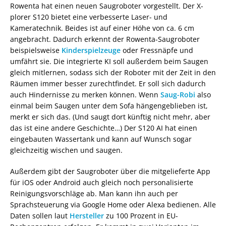
Rowenta hat einen neuen Saugroboter vorgestellt. Der X-
plorer S120 bietet eine verbesserte Laser- und
Kameratechnik. Beides ist auf einer Höhe von ca. 6 cm
angebracht. Dadurch erkennt der Rowenta-Saugroboter
beispielsweise
Kinderspielzeuge
oder Fressnäpfe und
umfährt sie. Die integrierte KI soll außerdem beim Saugen
gleich mitlernen, sodass sich der Roboter mit der Zeit in den
Räumen immer besser zurechtfindet. Er soll sich dadurch
auch Hindernisse zu merken können. Wenn
Saug-Robi
also
einmal beim Saugen unter dem Sofa hängengeblieben ist,
merkt er sich das. (Und saugt dort künftig nicht mehr, aber
das ist eine andere Geschichte…) Der S120 AI hat einen
eingebauten Wassertank und kann auf Wunsch sogar
gleichzeitig wischen und saugen.
Außerdem gibt der Saugroboter über die mitgelieferte App
für iOS oder Android auch gleich noch personalisierte
Reinigungsvorschläge ab. Man kann ihn auch per
Sprachsteuerung via Google Home oder Alexa bedienen. Alle
Daten sollen laut
Hersteller
zu 100 Prozent in EU-