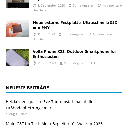
1. September 2020
Sonja Angerer
Kommentare
deaktiviert
Neue externe Festplatte: Ultraschnelle SSD
von PNY
11. Juli 2022
Sonja Angerer
Kommentare
deaktiviert
Volla Phone X23: Outdoor Smartphone für
Enthusiasten
21. Juni 2023
Sonja Angerer
1
NEUESTE BEITRÄGE
Heizkosten sparen: Eve Thermostat macht die
Fußbodenheizung smart
5. August 2026
Moto G87 im Test: Mein Begleiter für Wacken 2026