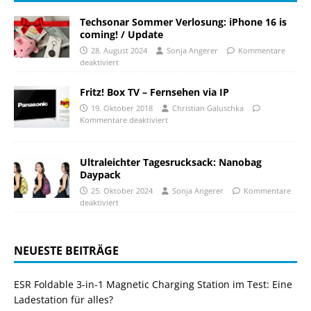
Techsonar Sommer Verlosung: iPhone 16 is
coming! / Update
28. August 2024
Sonja Angerer
Kommentare
deaktiviert
Fritz! Box TV – Fernsehen via IP
19. Oktober 2018
Christian Galuschka
Kommentare deaktiviert
Ultraleichter Tagesrucksack: Nanobag
Daypack
25. Oktober 2024
Sonja Angerer
Kommentare
deaktiviert
NEUESTE BEITRÄGE
ESR Foldable 3-in-1 Magnetic Charging Station im Test: Eine
Ladestation für alles?